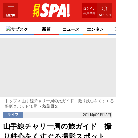
ログイン
会員登録
サブスク
新着
ニュース
エンタメ
ライフ
トップ
山手線チャリ一周の旅ガイド 撮り鉄心をくすぐる
撮影スポット10景
秋葉原２
ライフ
2011年09月13日
山手線チャリ一周の旅ガイド 撮
り鉄心をくすぐる撮影スポット