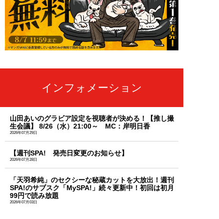
インフォメーション
山田あいのグラビア設定を視聴者が決める！【推し撮
生会議】 8/26（水）21:00～ MC：岸明日香
2026年07月29日
【週刊SPA! 発売日変更のお知らせ】
2026年07月28日
「天羽希純」のセクシーな秘蔵カットを大放出！週刊
SPA!のサブスク「MySPA!」続々更新中！初回は初月
99円で読み放題
2026年07月03日