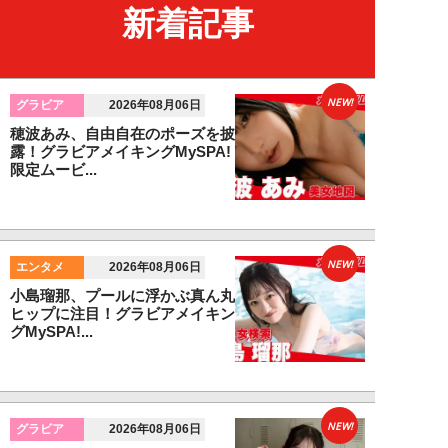
新着記事
NEW!
グラビア
2026年08月06日
穂波あみ、自由自在のポーズを披
露！グラビアメイキングMySPA!
限定ムービ...
NEW!
エンタメ
2026年08月06日
小島瑠那、プールに浮かぶ真ん丸
ヒップに注目！グラビアメイキン
グMySPA!...
NEW!
グラビア
2026年08月06日