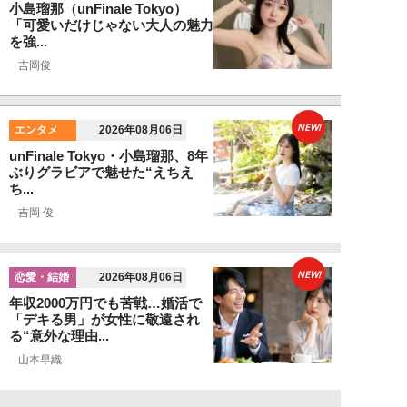
小島瑠那（unFinale Tokyo）
「可愛いだけじゃない大人の魅力
を強...
吉岡俊
NEW!
エンタメ
2026年08月06日
unFinale Tokyo・小島瑠那、8年
ぶりグラビアで魅せた“えちえ
ち...
吉岡 俊
NEW!
恋愛・結婚
2026年08月06日
年収2000万円でも苦戦…婚活で
「デキる男」が女性に敬遠され
る“意外な理由...
山本早織