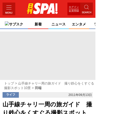
ログイン
会員登録
サブスク
新着
ニュース
エンタメ
ライフ
トップ
山手線チャリ一周の旅ガイド 撮り鉄心をくすぐる
撮影スポット10景
田端
ライフ
2011年09月13日
山手線チャリ一周の旅ガイド 撮
り鉄心をくすぐる撮影スポット