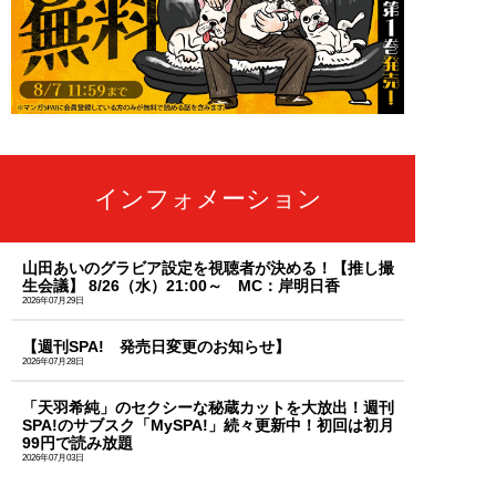
インフォメーション
山田あいのグラビア設定を視聴者が決める！【推し撮
生会議】 8/26（水）21:00～ MC：岸明日香
2026年07月29日
【週刊SPA! 発売日変更のお知らせ】
2026年07月28日
「天羽希純」のセクシーな秘蔵カットを大放出！週刊
SPA!のサブスク「MySPA!」続々更新中！初回は初月
99円で読み放題
2026年07月03日