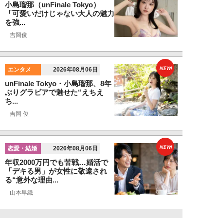
小島瑠那（unFinale Tokyo）
「可愛いだけじゃない大人の魅力
を強...
吉岡俊
NEW!
エンタメ
2026年08月06日
unFinale Tokyo・小島瑠那、8年
ぶりグラビアで魅せた“えちえ
ち...
吉岡 俊
NEW!
恋愛・結婚
2026年08月06日
年収2000万円でも苦戦…婚活で
「デキる男」が女性に敬遠され
る“意外な理由...
山本早織