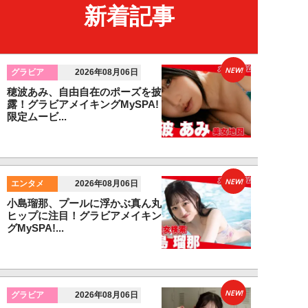
新着記事
NEW!
グラビア
2026年08月06日
穂波あみ、自由自在のポーズを披
露！グラビアメイキングMySPA!
限定ムービ...
NEW!
エンタメ
2026年08月06日
小島瑠那、プールに浮かぶ真ん丸
ヒップに注目！グラビアメイキン
グMySPA!...
NEW!
グラビア
2026年08月06日