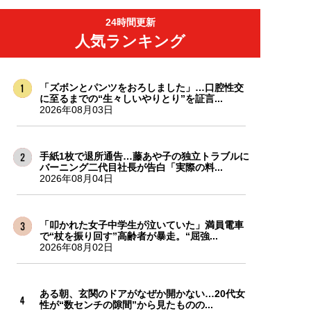
24時間更新
人気ランキング
「ズボンとパンツをおろしました」…口腔性交
に至るまでの“生々しいやりとり”を証言...
2026年08月03日
手紙1枚で退所通告…藤あや子の独立トラブルに
バーニング二代目社長が告白「実際の料...
2026年08月04日
「叩かれた女子中学生が泣いていた」満員電車
で“杖を振り回す”高齢者が暴走。“屈強...
2026年08月02日
ある朝、玄関のドアがなぜか開かない…20代女
性が“数センチの隙間”から見たものの...