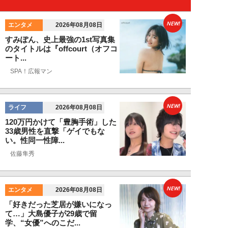
NEW!
エンタメ
2026年08月08日
すみぽん、史上最強の1st写真集
のタイトルは『offcourt（オフコ
ート...
SPA！広報マン
NEW!
ライフ
2026年08月08日
120万円かけて「豊胸手術」した
33歳男性を直撃「ゲイでもな
い。性同一性障...
佐藤隼秀
NEW!
エンタメ
2026年08月08日
「好きだった芝居が嫌いになっ
て…」大島優子が29歳で留
学、“女優”へのこだ...