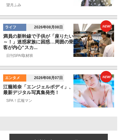
望月ふみ
NEW!
ライフ
2026年08月08日
満員の新幹線で子供が「座りたい
～！」迷惑家族に困惑…周囲の乗
客が内心“スカ...
日刊SPA!取材班
NEW!
エンタメ
2026年08月07日
江籠裕奈「エンジェルボディ」、
最新デジタル写真集発売！
SPA！広報マン