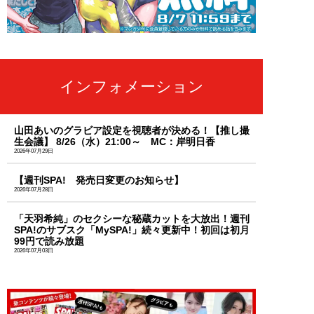
インフォメーション
山田あいのグラビア設定を視聴者が決める！【推し撮
生会議】 8/26（水）21:00～ MC：岸明日香
2026年07月29日
【週刊SPA! 発売日変更のお知らせ】
2026年07月28日
「天羽希純」のセクシーな秘蔵カットを大放出！週刊
SPA!のサブスク「MySPA!」続々更新中！初回は初月
99円で読み放題
2026年07月03日