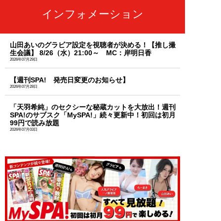
インフォメーション
山田あいのグラビア設定を視聴者が決める！【推し撮
生会議】 8/26（水）21:00～ MC：岸明日香
2026年07月29日
【週刊SPA! 発売日変更のお知らせ】
2026年07月28日
「天羽希純」のセクシーな秘蔵カットを大放出！週刊
SPA!のサブスク「MySPA!」続々更新中！初回は初月
99円で読み放題
2026年07月03日