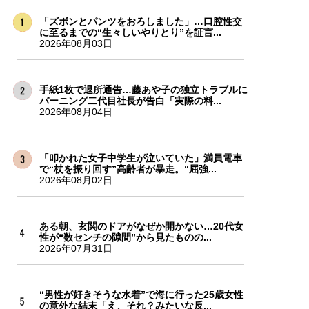
「ズボンとパンツをおろしました」…口腔性交
に至るまでの“生々しいやりとり”を証言...
2026年08月03日
手紙1枚で退所通告…藤あや子の独立トラブルに
バーニング二代目社長が告白「実際の料...
2026年08月04日
「叩かれた女子中学生が泣いていた」満員電車
で“杖を振り回す”高齢者が暴走。“屈強...
2026年08月02日
ある朝、玄関のドアがなぜか開かない…20代女
性が“数センチの隙間”から見たものの...
2026年07月31日
“男性が好きそうな水着”で海に行った25歳女性
の意外な結末「え、それ？みたいな反...