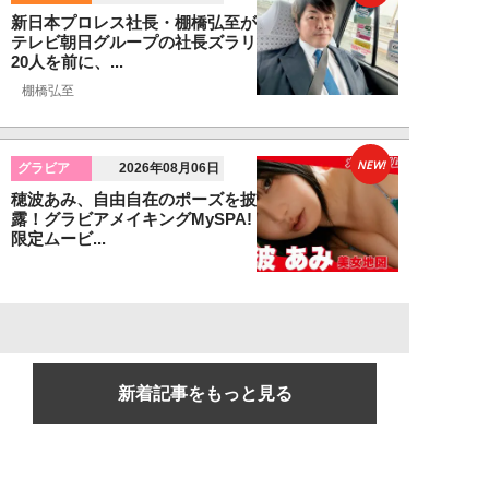
新日本プロレス社長・棚橋弘至が
テレビ朝日グループの社長ズラリ
20人を前に、...
棚橋弘至
NEW!
グラビア
2026年08月06日
穂波あみ、自由自在のポーズを披
露！グラビアメイキングMySPA!
限定ムービ...
新着記事をもっと見る