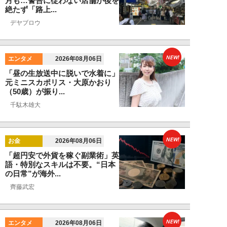
月も…警告に従わない店舗が後を
絶たず「路上...
デヤブロウ
NEW!
エンタメ
2026年08月06日
「昼の生放送中に脱いで水着に」
元ミニスカポリス・大原かおり
（50歳）が振り...
千駄木雄大
NEW!
お金
2026年08月06日
「超円安で外貨を稼ぐ副業術」英
語・特別なスキルは不要。“日本
の日常”が海外...
齊藤武宏
NEW!
エンタメ
2026年08月06日