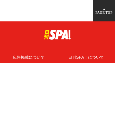
▲
PAGE TOP
広告掲載について
日刊SPA！について
ニュース提供先
PR記事一覧
ライター・執筆者募集
プライバシーポリシー
Cookie使用について
著作権について
運営会社
記事使用について
お問い合わせ
よくある質問