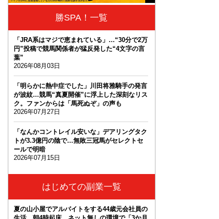
勝SPA！一覧
「JRA系はマジで恵まれている」…“30分で2万
円”投稿で競馬関係者が猛反発した“4文字の言
葉”
2026年08月03日
「明らかに熱中症でした」川田将雅騎手の発言
が波紋…競馬“真夏開催”に浮上した深刻なリス
ク。ファンからは「馬死ぬぞ」の声も
2026年07月27日
「なんかコントレイル安いな」デアリングタク
トが3.3億円の陰で…無敗三冠馬がセレクトセ
ールで明暗
2026年07月15日
はじめての副業一覧
夏の山小屋でアルバイトをする44歳元会社員の
生活。朝4時起床、ネット無しの環境で「3か月