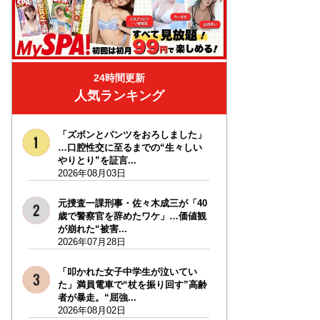
24時間更新
人気ランキング
「ズボンとパンツをおろしました」
…口腔性交に至るまでの“生々しい
やりとり”を証言...
2026年08月03日
元捜査一課刑事・佐々木成三が「40
歳で警察官を辞めたワケ」…価値観
が崩れた“被害...
2026年07月28日
「叩かれた女子中学生が泣いてい
た」満員電車で“杖を振り回す”高齢
者が暴走。“屈強...
2026年08月02日