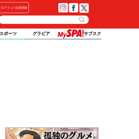
ログイン
会員登録
スポーツ
グラビア
サブスク