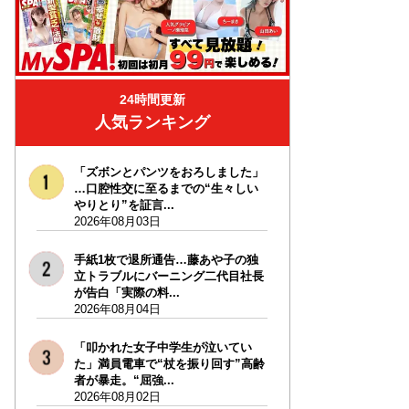
24時間更新
人気ランキング
「ズボンとパンツをおろしました」
…口腔性交に至るまでの“生々しい
やりとり”を証言...
2026年08月03日
手紙1枚で退所通告…藤あや子の独
立トラブルにバーニング二代目社長
が告白「実際の料...
2026年08月04日
「叩かれた女子中学生が泣いてい
た」満員電車で“杖を振り回す”高齢
者が暴走。“屈強...
2026年08月02日