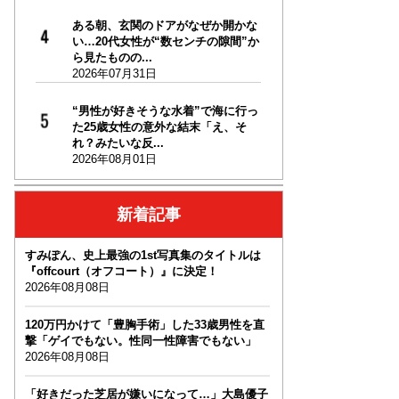
ある朝、玄関のドアがなぜか開かな
い…20代女性が“数センチの隙間”か
ら見たものの...
2026年07月31日
“男性が好きそうな水着”で海に行っ
た25歳女性の意外な結末「え、そ
れ？みたいな反...
2026年08月01日
新着記事
すみぽん、史上最強の1st写真集のタイトルは
『offcourt（オフコート）』に決定！
2026年08月08日
120万円かけて「豊胸手術」した33歳男性を直
撃「ゲイでもない。性同一性障害でもない」
2026年08月08日
「好きだった芝居が嫌いになって…」大島優子