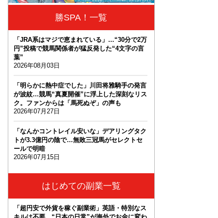
勝SPA！一覧
「JRA系はマジで恵まれている」…“30分で2万
円”投稿で競馬関係者が猛反発した“4文字の言
葉”
2026年08月03日
「明らかに熱中症でした」川田将雅騎手の発言
が波紋…競馬“真夏開催”に浮上した深刻なリス
ク。ファンからは「馬死ぬぞ」の声も
2026年07月27日
「なんかコントレイル安いな」デアリングタク
トが3.3億円の陰で…無敗三冠馬がセレクトセ
ールで明暗
2026年07月15日
はじめての副業一覧
「超円安で外貨を稼ぐ副業術」英語・特別なス
キルは不要。“日本の日常”が海外でお金に変わ