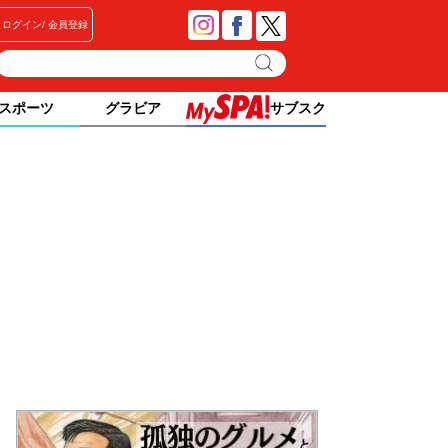
ログイン
会員登録
スポーツ
グラビア
サブスク