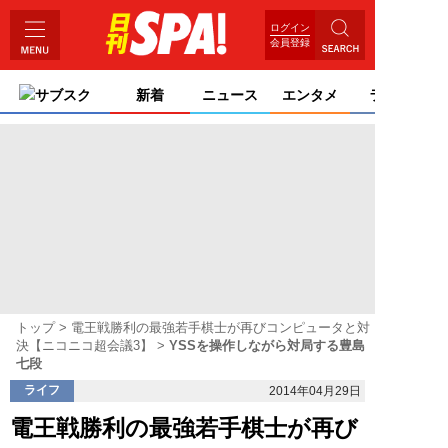
ログイン
会員登録
サブスク
新着
ニュース
エンタメ
ライフ
トップ
電王戦勝利の最強若手棋士が再びコンピュータと対
決【ニコニコ超会議3】
YSSを操作しながら対局する豊島
七段
ライフ
2014年04月29日
電王戦勝利の最強若手棋士が再び