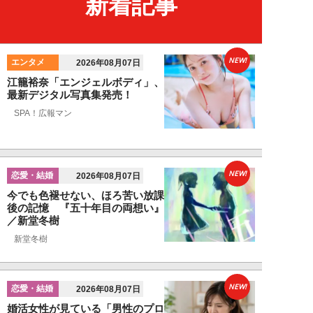
新着記事
NEW!
エンタメ
2026年08月07日
江籠裕奈「エンジェルボディ」、
最新デジタル写真集発売！
SPA！広報マン
NEW!
恋愛・結婚
2026年08月07日
今でも色褪せない、ほろ苦い放課
後の記憶 『五十年目の両想い』
／新堂冬樹
新堂冬樹
NEW!
恋愛・結婚
2026年08月07日
婚活女性が見ている「男性のプロ