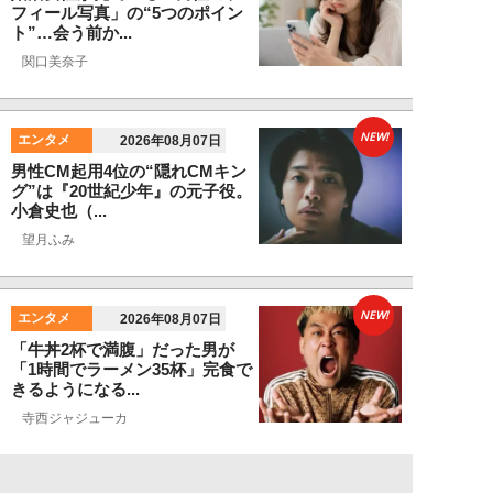
フィール写真」の“5つのポイン
ト”…会う前か...
関口美奈子
NEW!
エンタメ
2026年08月07日
男性CM起用4位の“隠れCMキン
グ”は『20世紀少年』の元子役。
小倉史也（...
望月ふみ
NEW!
エンタメ
2026年08月07日
「牛丼2杯で満腹」だった男が
「1時間でラーメン35杯」完食で
きるようになる...
寺西ジャジューカ