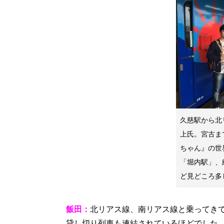
久慈駅から北
上氏。宮古ま
ちゃん』の世
「堀内駅」、
ど見どころ多
飯田：
北リアス線、南リアス線と乗ってき
貸し切り列車も連結されているほどでした