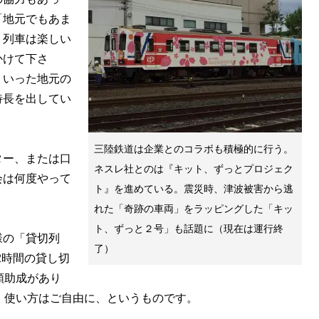
「地元でもあま
う列車は楽しい
かけて下さ
ういった地元の
特長を出してい
三陸鉄道は企業とのコラボも積極的に行う。
ター、または口
ネスレ社とのは『キット、ずっとプロジェク
会は何度やって
ト』を進めている。震災時、津波被害から逃
れた「奇跡の車両」をラッピングした「キッ
ト、ずっと２号」も話題に（現在は運行終
様の「貸切列
了）
2時間の貸し切
額助成があり
、使い方はご自由に、というものです。