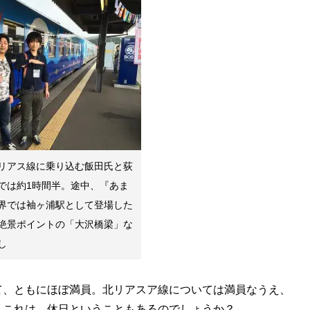
リアス線に乗り込む飯田氏と荻
では約1時間半。途中、『あま
界では袖ヶ浦駅として登場した
絶景ポイントの「大沢橋梁」な
し
て、ともにほぼ満員。北リアスア線については満員なうえ、
。これは、休日ということもあるのでしょうか？