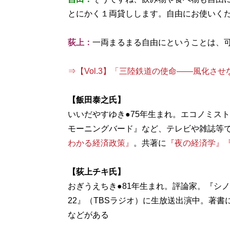
とにかく１両貸しします。自由にお使いく
荻上：
一両まるまる自由にということは、
⇒【Vol.3】「三陸鉄道の使命――風化さ
【飯田泰之氏】
いいだやすゆき●75年生まれ。エコノミス
モーニングバード』など、テレビや雑誌等
わかる経済政策』
。共著に
『夜の経済学』
【荻上チキ氏】
おぎうえちき●81年生まれ。評論家。『シノド
22』（TBSラジオ）に生放送出演中。著書
などがある