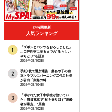
24時間更新
人気ランキング
「ズボンとパンツをおろしました」
…口腔性交に至るまでの“生々しい
やりとり”を証言...
2026年08月03日
手紙1枚で退所通告…藤あや子の独
立トラブルにバーニング二代目社長
が告白「実際の料...
2026年08月04日
「叩かれた女子中学生が泣いてい
た」満員電車で“杖を振り回す”高齢
者が暴走。“屈強...
2026年08月02日