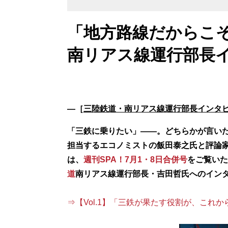
「地方路線だからこ
南リアス線運行部長イン
―［
三陸鉄道・南リアス線運行部長インタ
「三鉄に乗りたい」――。どちらかが言いだ
担当するエコノミストの飯田泰之氏と評論
は、
週刊SPA！7月1・8日合併号
をご覧いた
道
南リアス線運行部長・吉田哲氏へのイン
⇒【Vol.1】「三鉄が果たす役割が、これ