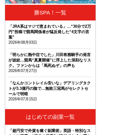
勝SPA！一覧
「JRA系はマジで恵まれている」…“30分で2万
円”投稿で競馬関係者が猛反発した“4文字の言
葉”
2026年08月03日
「明らかに熱中症でした」川田将雅騎手の発言
が波紋…競馬“真夏開催”に浮上した深刻なリス
ク。ファンからは「馬死ぬぞ」の声も
2026年07月27日
「なんかコントレイル安いな」デアリングタク
トが3.3億円の陰で…無敗三冠馬がセレクトセ
ールで明暗
2026年07月15日
はじめての副業一覧
「超円安で外貨を稼ぐ副業術」英語・特別なス