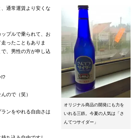
と、通常運賃より安くな
カップルで乗られて、お
て走ったこともありま
とで、男性の方が申し込
!?
せんので（笑）
オリジナル商品の開発にも力を
プランをやれる自由さは
いれる三鉄。今夏の人気は「さ
んてつサイダー」
に持ち込み自由ですし、