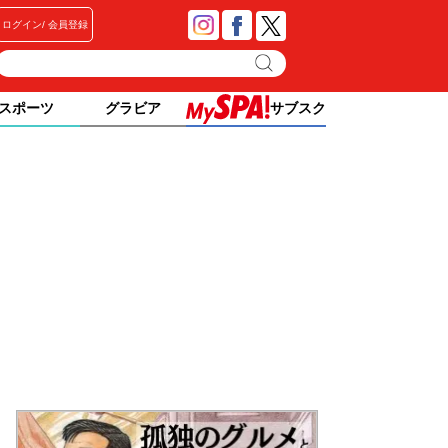
ログイン
会員登録
スポーツ
グラビア
サブスク