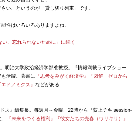
ださい、というのが「貸し切り列車」です。
可能性はいろいろありますよね。
せない、忘れられないために」に続く
ト。明治大学政治経済学部准教授。『情報満載ライブショー
でも活躍。著書に
『思考をみがく経済学』
『図解 ゼロから
『エドノミクス』
などがある
ス』編集長。毎週月～金曜、22時から『荻上チキ session-
に、
『未来をつくる権利』
『彼女たちの売春（ワリキリ）』