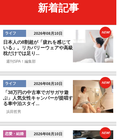
新着記事
NEW!
ライフ
2026年08月10日
日本人の8割超が「疲れを感じて
いる」。リカバリーウェアや高級
枕だけでは足り...
週刊SPA！編集部
NEW!
ライフ
2026年08月10日
「38万円の中古車でガサガサ遊
ぶ」人気女性キャンパーが提唱す
る車中泊スタイ...
浜田哲男
NEW!
恋愛・結婚
2026年08月10日