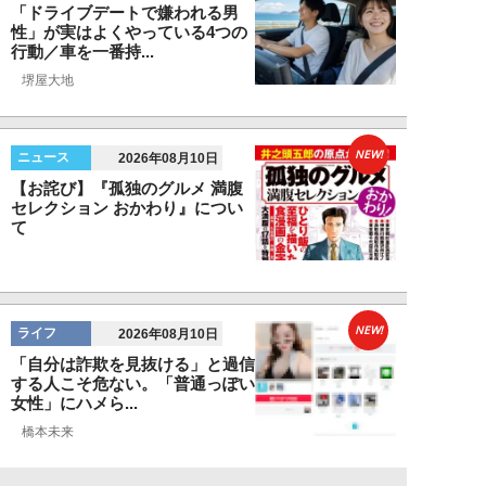
「ドライブデートで嫌われる男
性」が実はよくやっている4つの
行動／車を一番持...
堺屋大地
NEW!
ニュース
2026年08月10日
【お詫び】『孤独のグルメ 満腹
セレクション おかわり』につい
て
NEW!
ライフ
2026年08月10日
「自分は詐欺を見抜ける」と過信
する人こそ危ない。「普通っぽい
女性」にハメら...
橋本未来