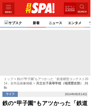
ログイン
会員登録
サブスク
新着
ニュース
エンタメ
ライフ
トップ
鉄の“甲子園”もアツかった「鉄道模型コンテスト20
14」全作品画像掲載
共立女子高等学校（地理歴史部）_01
8c
ライフ
2014年08月14日
鉄の“甲子園”もアツかった「鉄道