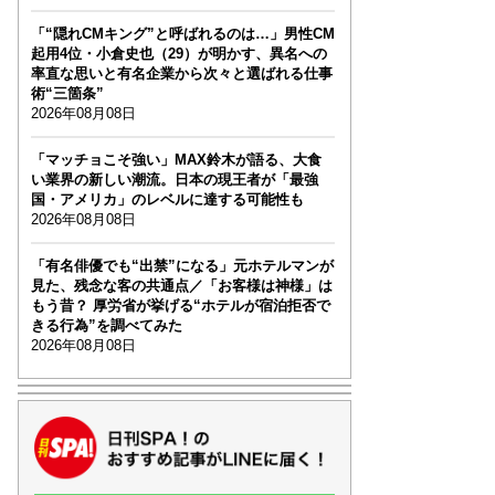
「“隠れCMキング”と呼ばれるのは…」男性CM
起用4位・小倉史也（29）が明かす、異名への
率直な思いと有名企業から次々と選ばれる仕事
術“三箇条”
2026年08月08日
「マッチョこそ強い」MAX鈴木が語る、大食
い業界の新しい潮流。日本の現王者が「最強
国・アメリカ」のレベルに達する可能性も
2026年08月08日
「有名俳優でも“出禁”になる」元ホテルマンが
見た、残念な客の共通点／「お客様は神様」は
もう昔？ 厚労省が挙げる“ホテルが宿泊拒否で
きる行為”を調べてみた
2026年08月08日