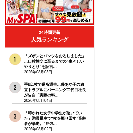
24時間更新
人気ランキング
「ズボンとパンツをおろしました」
…口腔性交に至るまでの“生々しい
やりとり”を証言...
2026年08月03日
手紙1枚で退所通告…藤あや子の独
立トラブルにバーニング二代目社長
が告白「実際の料...
2026年08月04日
「叩かれた女子中学生が泣いてい
た」満員電車で“杖を振り回す”高齢
者が暴走。“屈強...
2026年08月02日