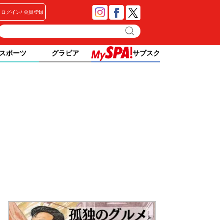
ログイン
会員登録
スポーツ
グラビア
サブスク