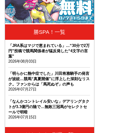
勝SPA！一覧
「JRA系はマジで恵まれている」…“30分で2万
円”投稿で競馬関係者が猛反発した“4文字の言
葉”
2026年08月03日
「明らかに熱中症でした」川田将雅騎手の発言
が波紋…競馬“真夏開催”に浮上した深刻なリス
ク。ファンからは「馬死ぬぞ」の声も
2026年07月27日
「なんかコントレイル安いな」デアリングタク
トが3.3億円の陰で…無敗三冠馬がセレクトセ
ールで明暗
2026年07月15日