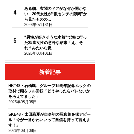
ある朝、玄関のドアがなぜか開かな
い…20代女性が“数センチの隙間”か
ら見たものの...
2026年07月31日
“男性が好きそうな水着”で海に行っ
た25歳女性の意外な結末「え、そ
れ？みたいな反...
2026年08月01日
新着記事
HKT48・石橋颯、グループ15周年記念ムックの
取材で頭をフル回転「どうやったらバレないか
を考えてました」
2026年08月08日
SKE48・太田彩夏が自身初の写真集を猛アピー
ル「今が一番かわいいって自信を持って言えま
す！」
2026年08月08日