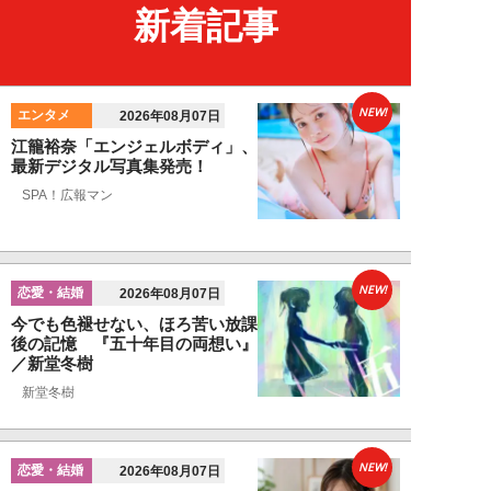
新着記事
NEW!
エンタメ
2026年08月07日
江籠裕奈「エンジェルボディ」、
最新デジタル写真集発売！
SPA！広報マン
NEW!
恋愛・結婚
2026年08月07日
今でも色褪せない、ほろ苦い放課
後の記憶 『五十年目の両想い』
／新堂冬樹
新堂冬樹
NEW!
恋愛・結婚
2026年08月07日