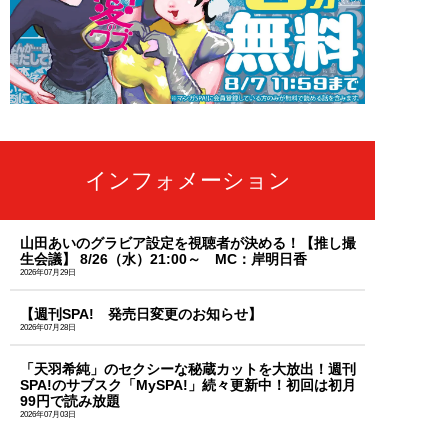
インフォメーション
山田あいのグラビア設定を視聴者が決める！【推し撮
生会議】 8/26（水）21:00～ MC：岸明日香
2026年07月29日
【週刊SPA! 発売日変更のお知らせ】
2026年07月28日
「天羽希純」のセクシーな秘蔵カットを大放出！週刊
SPA!のサブスク「MySPA!」続々更新中！初回は初月
99円で読み放題
2026年07月03日