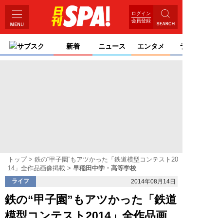
ログイン
会員登録
サブスク
新着
ニュース
エンタメ
ライフ
トップ
鉄の“甲子園”もアツかった「鉄道模型コンテスト20
14」全作品画像掲載
早稲田中学・高等学校
ライフ
2014年08月14日
鉄の“甲子園”もアツかった「鉄道
模型コンテスト2014」全作品画