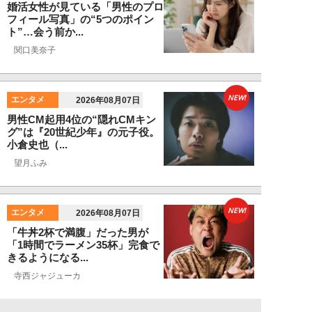
婚活女性が見ている「男性のプロ
フィール写真」の“5つのポイン
ト”…会う前か...
関口美奈子
NEW!
エンタメ
2026年08月07日
男性CM起用4位の“隠れCMキン
グ”は『20世紀少年』の元子役。
小倉史也（...
望月ふみ
NEW!
エンタメ
2026年08月07日
「牛丼2杯で満腹」だった男が
「1時間でラーメン35杯」完食で
きるようになる...
寺西ジャジューカ