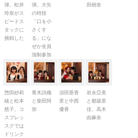
弾。松井
弾。大矢
田樹奈
玲奈がス
の特技
ピードス
「口を小
タックに
さくす
挑戦した
る」にな
ぜか全員
強制参加
惣田紗莉
青木詩織
須田亜香
岩永亞美
緒と松本
と柴田阿
里と中西
と都築里
慈子。コ
弥
優香
佳、高木
スプレッ
由麻奈
スクでは
ドリンク