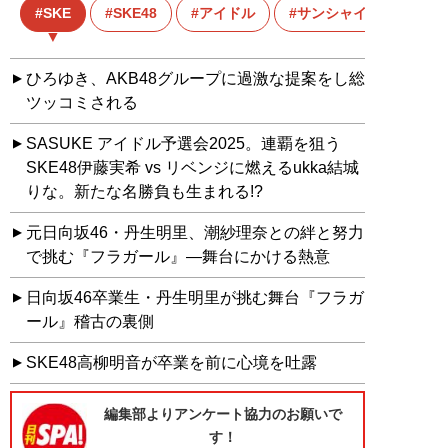
SKE
SKE48
アイドル
サンシャインサカエ
ひろゆき、AKB48グループに過激な提案をし総
ツッコミされる
SASUKE アイドル予選会2025。連覇を狙う
SKE48伊藤実希 vs リベンジに燃えるukka結城
りな。新たな名勝負も生まれる!?
元日向坂46・丹生明里、潮紗理奈との絆と努力
で挑む『フラガール』—舞台にかける熱意
日向坂46卒業生・丹生明里が挑む舞台『フラガ
ール』稽古の裏側
SKE48高柳明音が卒業を前に心境を吐露