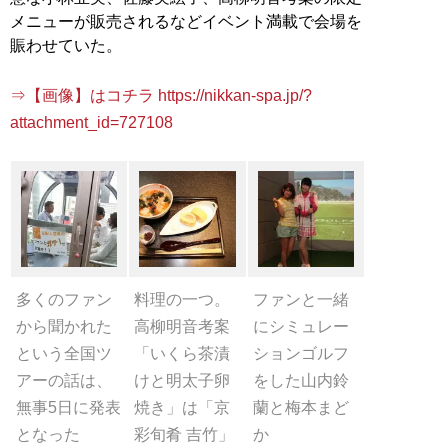
メニューが販売されるなどイベント満載で会場を
賑わせていた。
⇒【画像】はコチラ https://nikkan-spa.jp/?
attachment_id=727108
多くのファン
料理の一つ。
ファンと一緒
から聞かれた
高柳明音考案
にシミュレー
という全国ツ
「いくら茶漬
ションゴルフ
アーの話は、
けと明太子卵
をした山内鈴
無事5日に発表
焼き」は「京
蘭と梅本まど
となった
彩旬肴 吉竹」
か