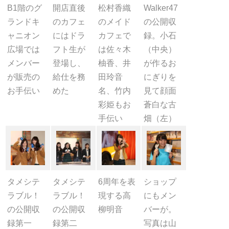
B1階のグ
開店直後
松村香織
Walker47
ランドキ
のカフェ
のメイド
の公開収
ャニオン
にはドラ
カフェで
録。小石
広場では
フト生が
は佐々木
（中央）
メンバー
登場し、
柚香、井
が作るお
が販売の
給仕を務
田玲音
にぎりを
お手伝い
めた
名、竹内
見て顔面
彩姫もお
蒼白な古
手伝い
畑（左）
タメシテ
タメシテ
6周年を表
ショップ
ラブル！
ラブル！
現する高
にもメン
の公開収
の公開収
柳明音
バーが。
録第一
録第二
写真は山