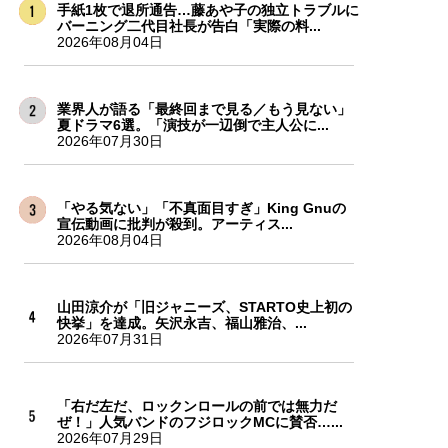
手紙1枚で退所通告…藤あや子の独立トラブルに
バーニング二代目社長が告白「実際の料...
2026年08月04日
業界人が語る「最終回まで見る／もう見ない」
夏ドラマ6選。「演技が一辺倒で主人公に...
2026年07月30日
「やる気ない」「不真面目すぎ」King Gnuの
宣伝動画に批判が殺到。アーティス...
2026年08月04日
山田涼介が「旧ジャニーズ、STARTO史上初の
快挙」を達成。矢沢永吉、福山雅治、...
2026年07月31日
「右だ左だ、ロックンロールの前では無力だ
ぜ！」人気バンドのフジロックMCに賛否…...
2026年07月29日