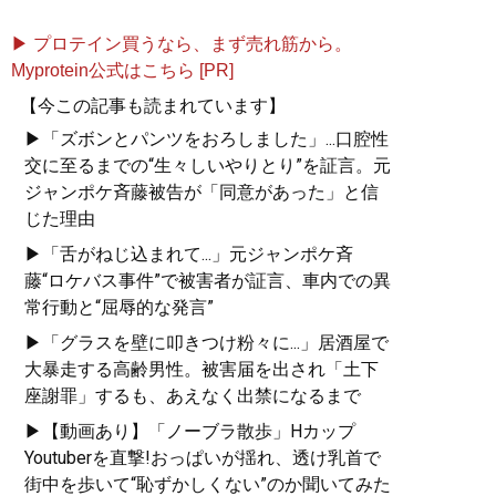
▶ プロテイン買うなら、まず売れ筋から。
Myprotein公式はこちら [PR]
【今この記事も読まれています】
▶「ズボンとパンツをおろしました」...口腔性
交に至るまでの“生々しいやりとり”を証言。元
ジャンポケ斉藤被告が「同意があった」と信
じた理由
▶「舌がねじ込まれて...」元ジャンポケ斉
藤“ロケバス事件”で被害者が証言、車内での異
常行動と“屈辱的な発言”
▶「グラスを壁に叩きつけ粉々に...」居酒屋で
大暴走する高齢男性。被害届を出され「土下
座謝罪」するも、あえなく出禁になるまで
▶【動画あり】「ノーブラ散歩」Hカップ
Youtuberを直撃!おっぱいが揺れ、透け乳首で
街中を歩いて“恥ずかしくない”のか聞いてみた