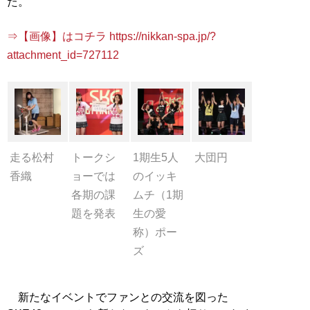
た。
⇒【画像】はコチラ https://nikkan-spa.jp/?
attachment_id=727112
走る松村
トークシ
1期生5人
大団円
香織
ョーでは
のイッキ
各期の課
ムチ（1期
題を発表
生の愛
称）ポー
ズ
新たなイベントでファンとの交流を図った