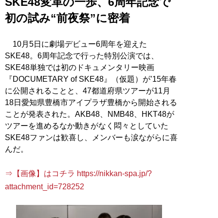
SKE48変革の一歩、6周年記念で
初の試み“前夜祭”に密着
10月5日に劇場デビュー6周年を迎えた
SKE48。6周年記念で行った特別公演では、
SKE48単独では初のドキュメンタリー映画
『DOCUMETARY of SKE48』（仮題）が’15年春
に公開されることと、47都道府県ツアーが11月
18日愛知県豊橋市アイプラザ豊橋から開始される
ことが発表された。AKB48、NMB48、HKT48が
ツアーを進めるなか動きがなく悶々としていた
SKE48ファンは歓喜し、メンバーも涙ながらに喜
んだ。
⇒【画像】はコチラ https://nikkan-spa.jp/?
attachment_id=728252