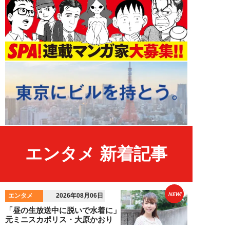
エンタメ 新着記事
NEW!
エンタメ
2026年08月06日
「昼の生放送中に脱いで水着に」
元ミニスカポリス・大原かおり
（50歳）が振り...