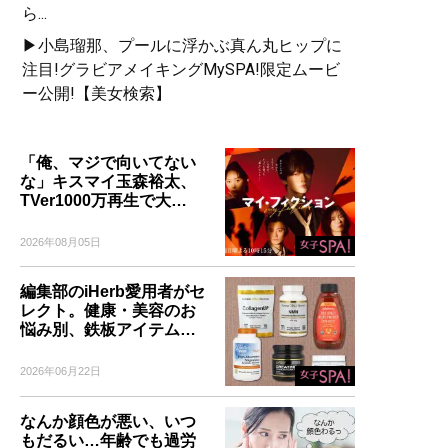
ら...
▶小島瑠那、プールに浮かぶ真ん丸ヒップに
注目!グラビアメイキングMySPA!限定ムービ
ー公開!【美女検索】
「俺、マジで向いてない
な」キスマイ玉森裕太、
TVer1000万再生で大…
2026年08月05日
編集部のiHerb愛用者がセ
レクト。健康・美容のお
悩み別、鉄板アイテム…
2026年06月22日
なんか顔色が悪い、いつ
もだるい…年齢でも過労