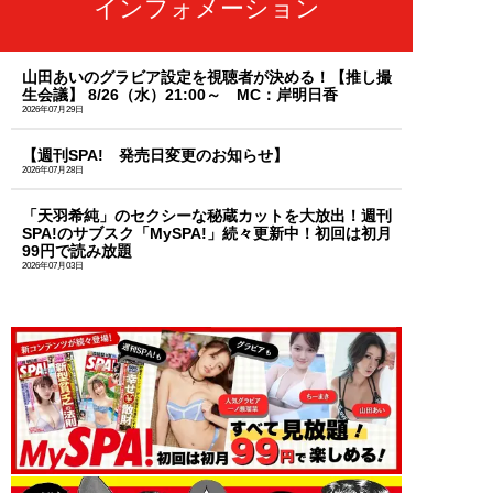
インフォメーション
山田あいのグラビア設定を視聴者が決める！【推し撮
生会議】 8/26（水）21:00～ MC：岸明日香
2026年07月29日
【週刊SPA! 発売日変更のお知らせ】
2026年07月28日
「天羽希純」のセクシーな秘蔵カットを大放出！週刊
SPA!のサブスク「MySPA!」続々更新中！初回は初月
99円で読み放題
2026年07月03日