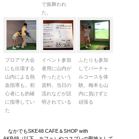
で振舞われ
た。
プロアマ大会
イベント参加
ふたりも参加
にも出場する
者用に山内が
してバーチャ
山内による熱
作ったという
ルコースを体
血指導も。初
資料。当日の
験。梅本も山
心者にも的確
流れなどが説
内に負けずと
に指導してい
明されている
頑張る
た
なかでもSKE48 CAFE＆SHOP with
AKB48（以下、カフェ）やコスプレの聖地として