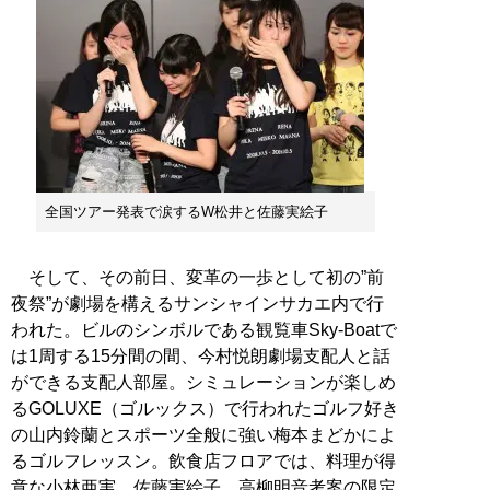
全国ツアー発表で涙するW松井と佐藤実絵子
そして、その前日、変革の一歩として初の”前
夜祭”が劇場を構えるサンシャインサカエ内で行
われた。ビルのシンボルである観覧車Sky-Boatで
は1周する15分間の間、今村悦朗劇場支配人と話
ができる支配人部屋。シミュレーションが楽しめ
るGOLUXE（ゴルックス）で行われたゴルフ好き
の山内鈴蘭とスポーツ全般に強い梅本まどかによ
るゴルフレッスン。飲食店フロアでは、料理が得
意な小林亜実、佐藤実絵子、高柳明音考案の限定