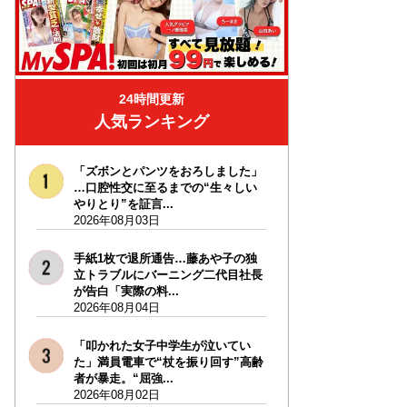
24時間更新
人気ランキング
「ズボンとパンツをおろしました」
…口腔性交に至るまでの“生々しい
やりとり”を証言...
2026年08月03日
手紙1枚で退所通告…藤あや子の独
立トラブルにバーニング二代目社長
が告白「実際の料...
2026年08月04日
「叩かれた女子中学生が泣いてい
た」満員電車で“杖を振り回す”高齢
者が暴走。“屈強...
2026年08月02日