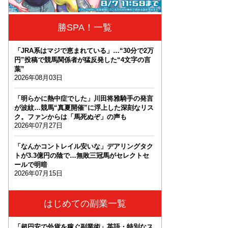
勝SPA！一覧
「JRA系はマジで恵まれている」…“30分で2万
円”投稿で競馬関係者が猛反発した“4文字の言
葉”
2026年08月03日
「明らかに熱中症でした」川田将雅騎手の発言
が波紋…競馬“真夏開催”に浮上した深刻なリス
ク。ファンからは「馬死ぬぞ」の声も
2026年07月27日
「なんかコントレイル安いな」デアリングタク
トが3.3億円の陰で…無敗三冠馬がセレクトセ
ールで明暗
2026年07月15日
はじめての副業一覧
「超円安で外貨を稼ぐ副業術」英語・特別なス