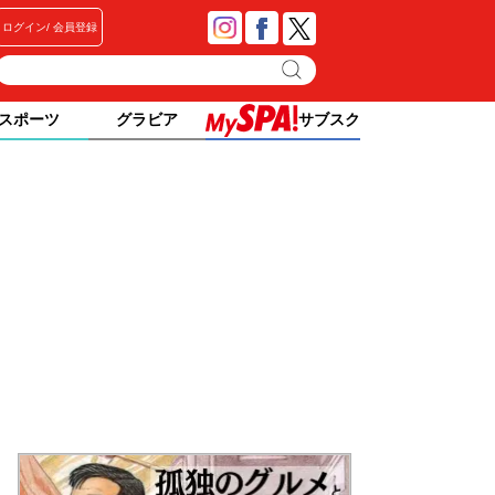
ログイン
会員登録
スポーツ
グラビア
サブスク