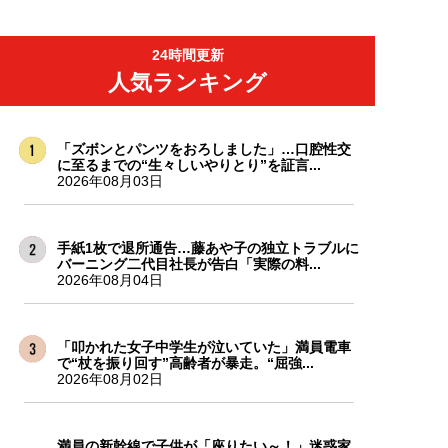
24時間更新
人気ランキング
「ズボンとパンツをおろしました」…口腔性交
に至るまでの“生々しいやりとり”を証言...
2026年08月03日
手紙1枚で退所通告…藤あや子の独立トラブルに
バーニング二代目社長が告白「実際の料...
2026年08月04日
「叩かれた女子中学生が泣いていた」満員電車
で“杖を振り回す”高齢者が暴走。“屈強...
2026年08月02日
満員の新幹線で子供が「座りたい～！」迷惑家