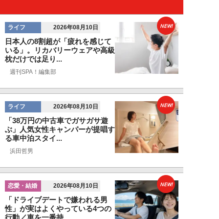
NEW!
ライフ
2026年08月10日
日本人の8割超が「疲れを感じて
いる」。リカバリーウェアや高級
枕だけでは足り...
週刊SPA！編集部
NEW!
ライフ
2026年08月10日
「38万円の中古車でガサガサ遊
ぶ」人気女性キャンパーが提唱す
る車中泊スタイ...
浜田哲男
NEW!
恋愛・結婚
2026年08月10日
「ドライブデートで嫌われる男
性」が実はよくやっている4つの
行動／車を一番持...