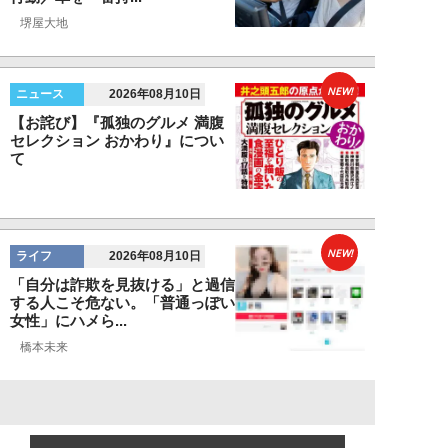
堺屋大地
NEW!
ニュース
2026年08月10日
【お詫び】『孤独のグルメ 満腹
セレクション おかわり』につい
て
NEW!
ライフ
2026年08月10日
「自分は詐欺を見抜ける」と過信
する人こそ危ない。「普通っぽい
女性」にハメら...
橋本未来