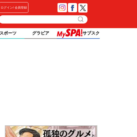
ログイン
会員登録
スポーツ
グラビア
サブスク