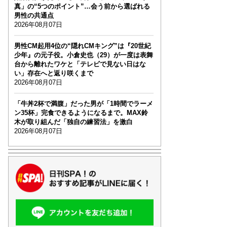
真」の“5つのポイント”…会う前から選ばれる
男性の共通点
2026年08月07日
男性CM起用4位の“隠れCMキング”は『20世紀
少年』の元子役。小倉史也（29）が一度は表舞
台から離れたワケと「テレビで見ない日はな
い」存在へと返り咲くまで
2026年08月07日
「牛丼2杯で満腹」だった男が「1時間でラーメ
ン35杯」完食できるようになるまで。MAX鈴
木が取り組んだ「独自の練習法」を激白
2026年08月07日