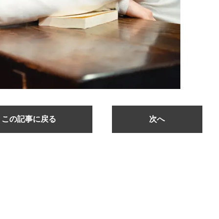
この記事に戻る
次へ