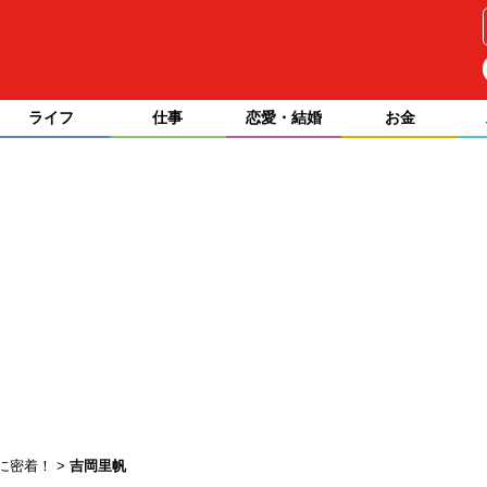
ライフ
仕事
恋愛・結婚
お金
顔に密着！
吉岡里帆