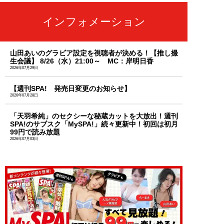
インフォメーション
山田あいのグラビア設定を視聴者が決める！【推し撮
生会議】 8/26（水）21:00～ MC：岸明日香
2026年07月29日
【週刊SPA! 発売日変更のお知らせ】
2026年07月28日
「天羽希純」のセクシーな秘蔵カットを大放出！週刊
SPA!のサブスク「MySPA!」続々更新中！初回は初月
99円で読み放題
2026年07月03日