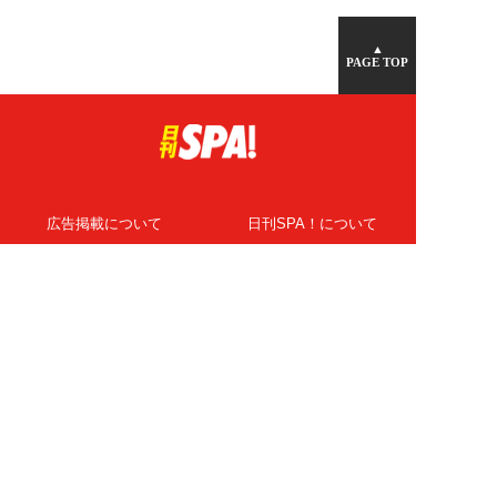
▲
PAGE TOP
広告掲載について
日刊SPA！について
ニュース提供先
PR記事一覧
ライター・執筆者募集
プライバシーポリシー
Cookie使用について
著作権について
運営会社
記事使用について
お問い合わせ
よくある質問