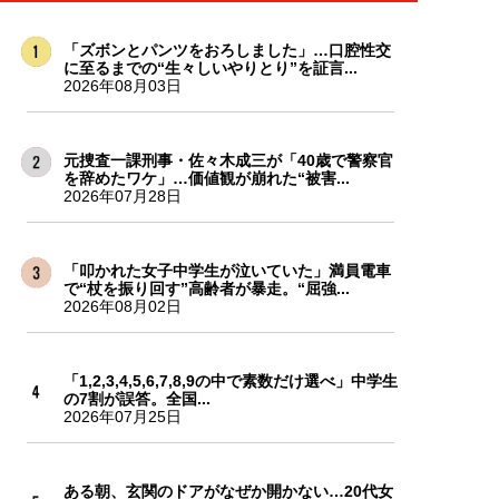
「ズボンとパンツをおろしました」…口腔性交
に至るまでの“生々しいやりとり”を証言...
2026年08月03日
元捜査一課刑事・佐々木成三が「40歳で警察官
を辞めたワケ」…価値観が崩れた“被害...
2026年07月28日
「叩かれた女子中学生が泣いていた」満員電車
で“杖を振り回す”高齢者が暴走。“屈強...
2026年08月02日
「1,2,3,4,5,6,7,8,9の中で素数だけ選べ」中学生
の7割が誤答。全国...
2026年07月25日
ある朝、玄関のドアがなぜか開かない…20代女