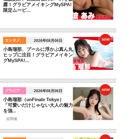
露！グラビアメイキングMySPA!
限定ムービ...
NEW!
エンタメ
2026年08月06日
小島瑠那、プールに浮かぶ真ん丸
ヒップに注目！グラビアメイキン
グMySPA!...
NEW!
グラビア
2026年08月06日
小島瑠那（unFinale Tokyo）
「可愛いだけじゃない大人の魅力
を強...
吉岡俊