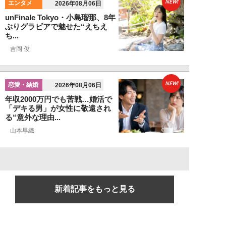
NEW!
エンタメ
2026年08月06日
unFinale Tokyo・小島瑠那、8年
ぶりグラビアで魅せた“えちえ
ち...
吉岡 俊
NEW!
恋愛・結婚
2026年08月06日
年収2000万円でも苦戦…婚活で
「デキる男」が女性に敬遠され
る“意外な理由...
山本早織
新着記事をもっと見る