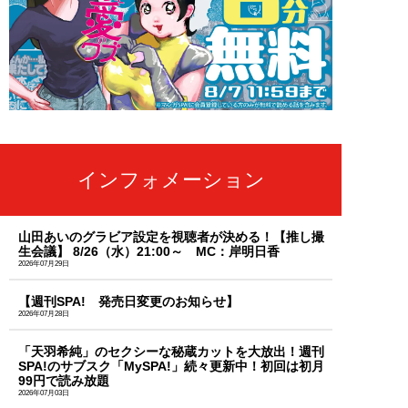
インフォメーション
山田あいのグラビア設定を視聴者が決める！【推し撮
生会議】 8/26（水）21:00～ MC：岸明日香
2026年07月29日
【週刊SPA! 発売日変更のお知らせ】
2026年07月28日
「天羽希純」のセクシーな秘蔵カットを大放出！週刊
SPA!のサブスク「MySPA!」続々更新中！初回は初月
99円で読み放題
2026年07月03日