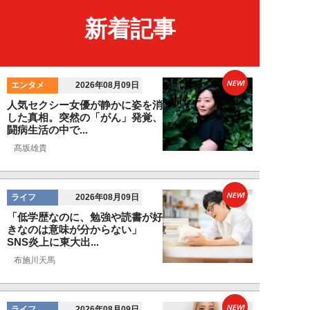
新着記事
NEW!
エンタメ
2026年08月09日
人気セクシー女優が静かに姿を消
した真相。突然の「がん」発覚、
闘病生活の中で...
髙坂雄貴
NEW!
ライフ
2026年08月09日
「低学歴なのに、勉強や読書が好
きなのは意味が分からない」
SNS炎上に東大出...
布施川天馬
NEW!
ライフ
2026年08月09日