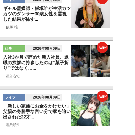
ギャル霊媒師・飯塚唯が生活カツ
カツのダンサー30歳女性を霊視
した結果が怖す...
飯塚 唯
NEW!
仕事
2026年08月09日
入社3か月で辞めた新入社員、退
職の挨拶に持参したのは“菓子折
り”ではなく…...
星谷なな
NEW!
ライフ
2026年08月09日
「新しい家族にお金をかけたい」
父親の身勝手な言い分で家を追い
出された22才...
黒島暁生