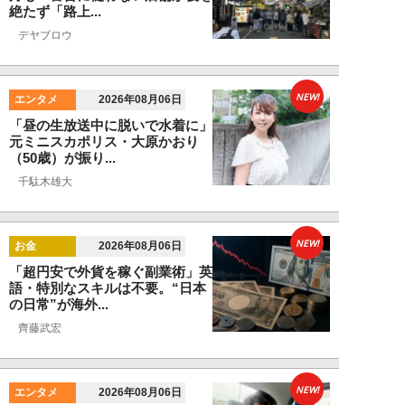
絶たず「路上...
デヤブロウ
NEW!
エンタメ
2026年08月06日
「昼の生放送中に脱いで水着に」
元ミニスカポリス・大原かおり
（50歳）が振り...
千駄木雄大
NEW!
お金
2026年08月06日
「超円安で外貨を稼ぐ副業術」英
語・特別なスキルは不要。“日本
の日常”が海外...
齊藤武宏
NEW!
エンタメ
2026年08月06日