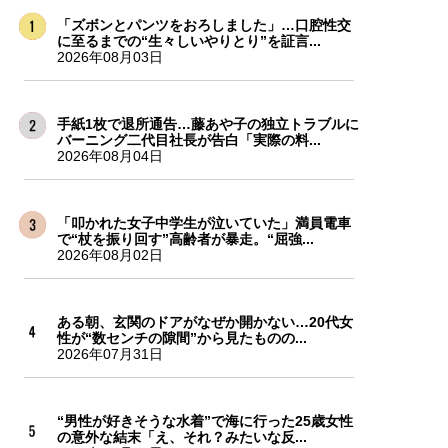
「ズボンとパンツをおろしました」…口腔性交
に至るまでの“生々しいやりとり”を証言...
2026年08月03日
手紙1枚で退所通告…藤あや子の独立トラブルに
バーニング二代目社長が告白「実際の料...
2026年08月04日
「叩かれた女子中学生が泣いていた」満員電車
で“杖を振り回す”高齢者が暴走。“屈強...
2026年08月02日
ある朝、玄関のドアがなぜか開かない…20代女
性が“数センチの隙間”から見たものの...
2026年07月31日
“男性が好きそうな水着”で海に行った25歳女性
の意外な結末「え、それ？みたいな反...