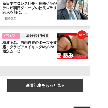
新日本プロレス社長・棚橋弘至が
テレビ朝日グループの社長ズラリ
20人を前に、...
棚橋弘至
NEW!
グラビア
2026年08月06日
穂波あみ、自由自在のポーズを披
露！グラビアメイキングMySPA!
限定ムービ...
新着記事をもっと見る