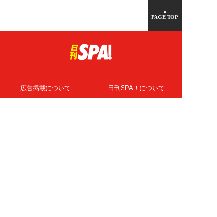
▲
PAGE TOP
広告掲載について
日刊SPA！について
ニュース提供先
PR記事一覧
ライター・執筆者募集
プライバシーポリシー
Cookie使用について
著作権について
運営会社
記事使用について
お問い合わせ
よくある質問