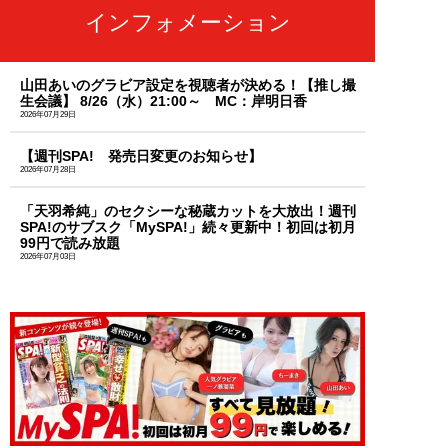
インフォメーション
山田あいのグラビア設定を視聴者が決める！【推し撮
生会議】 8/26（水）21:00～ MC：岸明日香
2026年07月29日
【週刊SPA! 発売日変更のお知らせ】
2026年07月28日
「天羽希純」のセクシーな秘蔵カットを大放出！週刊
SPA!のサブスク「MySPA!」続々更新中！初回は初月
99円で読み放題
2026年07月03日