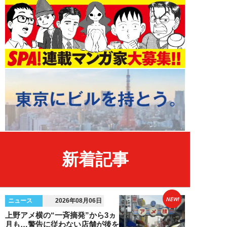
新着記事
NEW!
ニュース
2026年08月06日
上野アメ横の“一斉摘発”から3ヵ
月も…警告に従わない店舗が後を