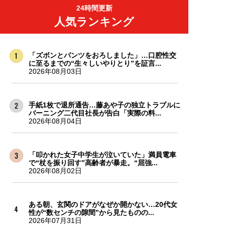
24時間更新
人気ランキング
「ズボンとパンツをおろしました」…口腔性交
に至るまでの“生々しいやりとり”を証言...
2026年08月03日
手紙1枚で退所通告…藤あや子の独立トラブルに
バーニング二代目社長が告白「実際の料...
2026年08月04日
「叩かれた女子中学生が泣いていた」満員電車
で“杖を振り回す”高齢者が暴走。“屈強...
2026年08月02日
ある朝、玄関のドアがなぜか開かない…20代女
性が“数センチの隙間”から見たものの...
2026年07月31日