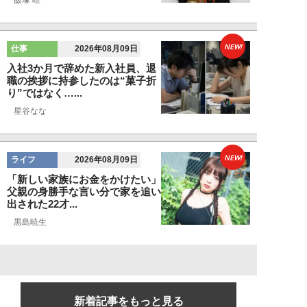
NEW!
仕事
2026年08月09日
入社3か月で辞めた新入社員、退
職の挨拶に持参したのは“菓子折
り”ではなく…...
星谷なな
NEW!
ライフ
2026年08月09日
「新しい家族にお金をかけたい」
父親の身勝手な言い分で家を追い
出された22才...
黒島暁生
新着記事をもっと見る