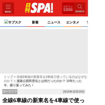
ログイン
会員登録
サブスク
新着
ニュース
エンタメ
ライフ
トップ
全線6車線の新東名を4車線で使っているのはなぜな
のか？
道路公団民営化とは何だったのか？ 10年たった
今、振り返ってみた！
カーライフ
2015年10月20日
全線6車線の新東名を4車線で使っ