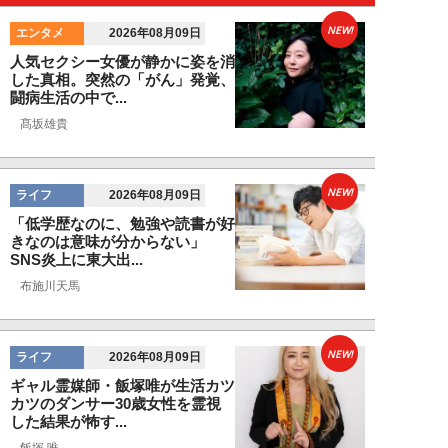
NEW!
エンタメ
2026年08月09日
人気セクシー女優が静かに姿を消
した真相。突然の「がん」発覚、
闘病生活の中で...
髙坂雄貴
NEW!
ライフ
2026年08月09日
「低学歴なのに、勉強や読書が好
きなのは意味が分からない」
SNS炎上に東大出...
布施川天馬
NEW!
ライフ
2026年08月09日
ギャル霊媒師・飯塚唯が生活カツ
カツのダンサー30歳女性を霊視
した結果が怖す...
飯塚 唯