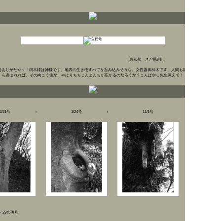
東京都 さだ馬刺し
)
ありがたや～！樹木様は神様です。地表の生き物すべてを呑み込みそうな、女性器御神木です。人間も頭か
ら呑まれれば、その向こう側が、やはりちちょんまんちが広がるのだろうか？こんばやし先生教えて！
2/21号
1/24号
11/1号
6・23合併号