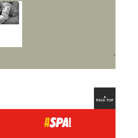
>バックナンバー一覧
▲
PAGE TOP