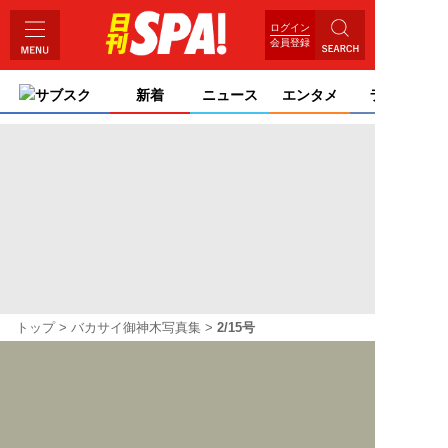
ログイン
会員登録
サブスク
新着
ニュース
エンタメ
ライフ
トップ
バカサイ御神木写真集
2/15号