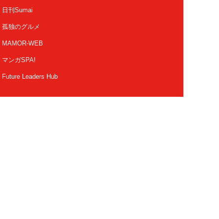
日刊Sumai
孤独のグルメ
MAMOR-WEB
マンガSPA!
Future Leaders Hub
Copyright 2026 FUSOSHA All Right Reserved.