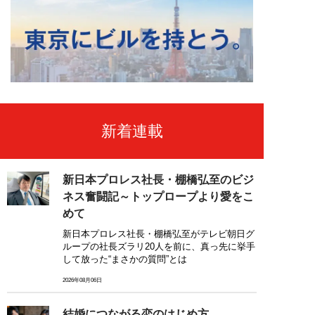
新着連載
新日本プロレス社長・棚橋弘至のビジ
ネス奮闘記～トップロープより愛をこ
めて
新日本プロレス社長・棚橋弘至がテレビ朝日グ
ループの社長ズラリ20人を前に、真っ先に挙手
して放った“まさかの質問”とは
2026年08月06日
結婚につながる恋のはじめ方