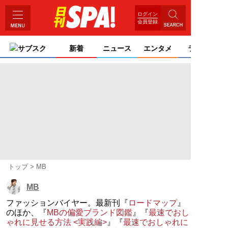
ログイン
会員登録
サブスク
新着
ニュース
エンタメ
ライフ
トップ
MB
MB
ファッションバイヤー。最新刊『
ロードマップ
』
のほか、『
MBの偏愛ブランド図鑑
』『
最速でおし
ゃれに見せる方法 <実践編>
』『
最速でおしゃれに