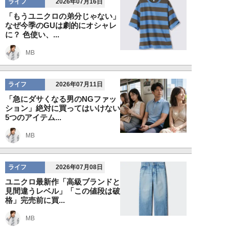
ライフ
2026年07月16日
「もうユニクロの弟分じゃない」
なぜ今季のGUは劇的にオシャレ
に？ 色使い、...
MB
ライフ
2026年07月11日
「急にダサくなる男のNGファッ
ション」絶対に買ってはいけない
5つのアイテム...
MB
ライフ
2026年07月08日
ユニクロ最新作「高級ブランドと
見間違うレベル」「この値段は破
格」完売前に買...
MB