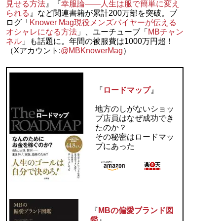
見せる方法
』『
幸服論――人生は服で簡単に変え
られる
』など関連書籍が累計200万部を突破。ブ
ログ「
Knower Mag現役メンズバイヤーが伝える
オシャレになる方法
」、ユーチューブ「
MBチャン
ネル
」も話題に。年間の被服費は1000万円超！
（Xアカウント:
@MBKnowerMag
）
『
ロードマップ
』
地方のしがないショッ
プ店員はなぜ成功でき
たのか？
その秘密はロードマッ
プにあった
『
MBの偏愛ブランド図
鑑
』