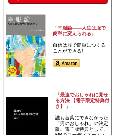
『
幸服論――人生は服で
簡単に変えられる
』
自信は服で簡単につくる
ことができる!
『
最速でおしゃれに見せ
る方法 【電子限定特典付
き】
』
誰も言葉にできなかった
「男のおしゃれ」の決定
版。電子版特典として、
MBのコーディネート・