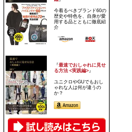
今着るべきブランド60の
歴史や特色を、自身が愛
用する品とともに徹底紹
介
『
最速でおしゃれに見せ
る方法 <実践編>
』
ユニクロやGUでもおし
ゃれな人は何が違うの
か？