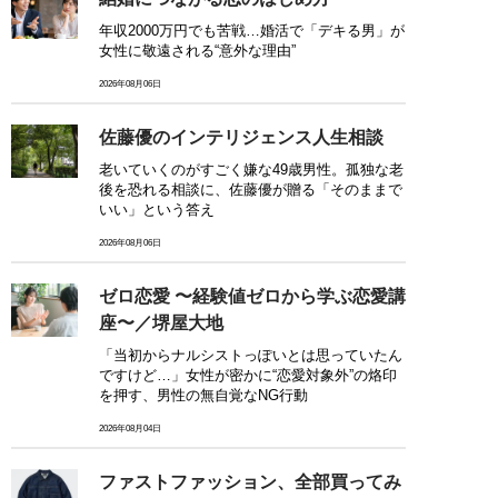
年収2000万円でも苦戦…婚活で「デキる男」が
女性に敬遠される“意外な理由”
2026年08月06日
佐藤優のインテリジェンス人生相談
老いていくのがすごく嫌な49歳男性。孤独な老
後を恐れる相談に、佐藤優が贈る「そのままで
いい」という答え
2026年08月06日
ゼロ恋愛 〜経験値ゼロから学ぶ恋愛講
座〜／堺屋大地
「当初からナルシストっぽいとは思っていたん
ですけど…」女性が密かに“恋愛対象外”の烙印
を押す、男性の無自覚なNG行動
2026年08月04日
ファストファッション、全部買ってみ