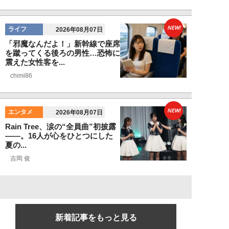
NEW!
ライフ
2026年08月07日
「邪魔なんだよ！」新幹線で座席
を蹴ってくる後ろの男性…恐怖に
震えた女性客を...
chimi86
NEW!
エンタメ
2026年08月07日
Rain Tree、涙の“全員曲”初披露
――。16人が心をひとつにした
夏の...
吉岡 俊
新着記事をもっと見る