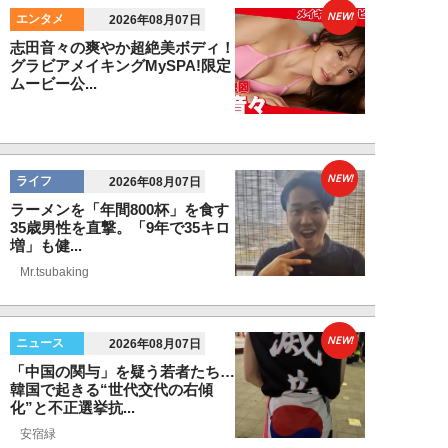
NEW!
エンタメ
2026年08月07日
志田音々の爽やか超絶美ボディ！
グラビアメイキングMySPA!限定
ムービー公...
NEW!
ライフ
2026年08月07日
ラーメンを「年間800杯」を食す
35歳男性を直撃。「9年で35キロ
増」も健...
Mr.tsubaking
NEW!
ニュース
2026年08月07日
「中国の関与」を疑う若者たち…
韓国で起きる“世代交代の右傾
化”と不正選挙抗...
安宿緑