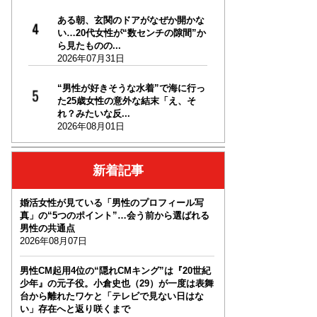
ある朝、玄関のドアがなぜか開かな
い…20代女性が“数センチの隙間”か
ら見たものの...
2026年07月31日
“男性が好きそうな水着”で海に行っ
た25歳女性の意外な結末「え、そ
れ？みたいな反...
2026年08月01日
新着記事
婚活女性が見ている「男性のプロフィール写
真」の“5つのポイント”…会う前から選ばれる
男性の共通点
2026年08月07日
男性CM起用4位の“隠れCMキング”は『20世紀
少年』の元子役。小倉史也（29）が一度は表舞
台から離れたワケと「テレビで見ない日はな
い」存在へと返り咲くまで