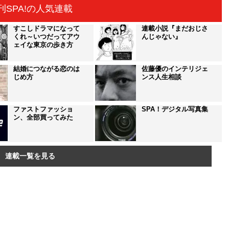
刊SPA!の人気連載
すこしドラマになって
連載小説『まだおじさ
くれ～いつだってアウ
んじゃない』
ェイな東京の歩き方
結婚につながる恋のは
佐藤優のインテリジェ
じめ方
ンス人生相談
ファストファッショ
SPA！デジタル写真集
ン、全部買ってみた
連載一覧を見る