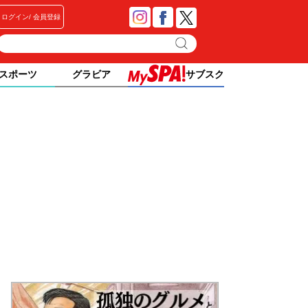
ログイン
会員登録
スポーツ
グラビア
サブスク