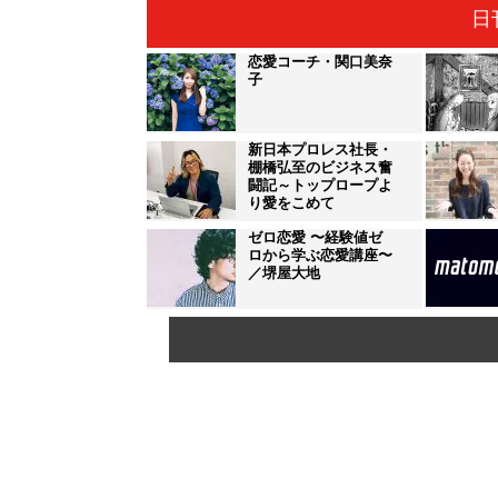
日
恋愛コーチ・関口美奈
子
新日本プロレス社長・
棚橋弘至のビジネス奮
闘記～トップロープよ
り愛をこめて
ゼロ恋愛 〜経験値ゼ
ロから学ぶ恋愛講座〜
／堺屋大地