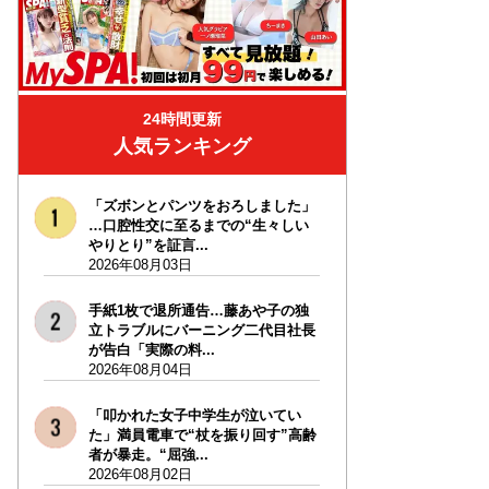
24時間更新
人気ランキング
「ズボンとパンツをおろしました」
…口腔性交に至るまでの“生々しい
やりとり”を証言...
2026年08月03日
手紙1枚で退所通告…藤あや子の独
立トラブルにバーニング二代目社長
が告白「実際の料...
2026年08月04日
「叩かれた女子中学生が泣いてい
た」満員電車で“杖を振り回す”高齢
者が暴走。“屈強...
2026年08月02日