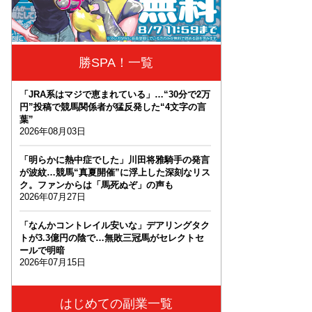
勝SPA！一覧
「JRA系はマジで恵まれている」…“30分で2万
円”投稿で競馬関係者が猛反発した“4文字の言
葉”
2026年08月03日
「明らかに熱中症でした」川田将雅騎手の発言
が波紋…競馬“真夏開催”に浮上した深刻なリス
ク。ファンからは「馬死ぬぞ」の声も
2026年07月27日
「なんかコントレイル安いな」デアリングタク
トが3.3億円の陰で…無敗三冠馬がセレクトセ
ールで明暗
2026年07月15日
はじめての副業一覧