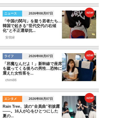
NEW!
ニュース
2026年08月07日
「中国の関与」を疑う若者たち…
韓国で起きる“世代交代の右傾
化”と不正選挙抗...
安宿緑
NEW!
ライフ
2026年08月07日
「邪魔なんだよ！」新幹線で座席
を蹴ってくる後ろの男性…恐怖に
震えた女性客を...
chimi86
NEW!
エンタメ
2026年08月07日
Rain Tree、涙の“全員曲”初披露
――。16人が心をひとつにした
夏の...