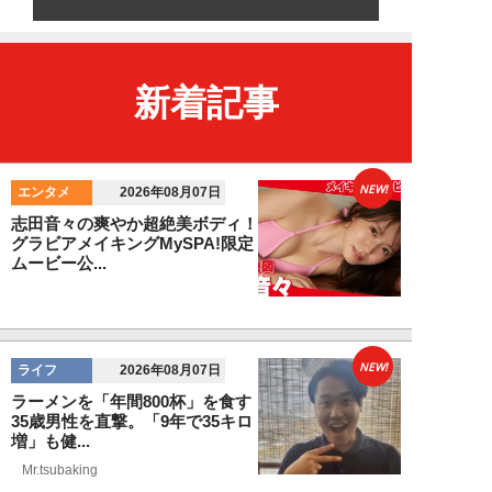
新着記事
NEW!
エンタメ
2026年08月07日
志田音々の爽やか超絶美ボディ！
グラビアメイキングMySPA!限定
ムービー公...
NEW!
ライフ
2026年08月07日
ラーメンを「年間800杯」を食す
35歳男性を直撃。「9年で35キロ
増」も健...
Mr.tsubaking