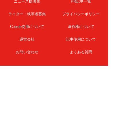
ニュース提供先
PR記事一覧
ライター・執筆者募集
プライバシーポリシー
Cookie使用について
著作権について
運営会社
記事使用について
お問い合わせ
よくある質問
扶桑社Webメディア
女子SPA！
天然生活
ESSE ONLINE
日刊Sumai
孤独のグルメ