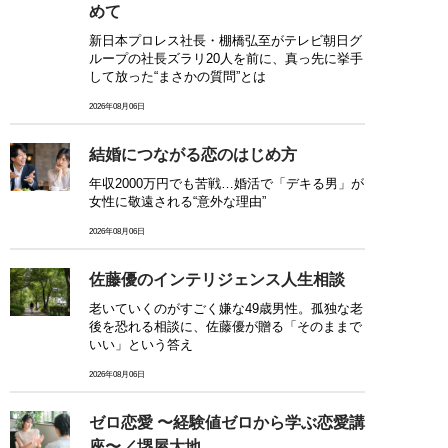
めて
新日本プロレス社長・棚橋弘至がテレビ朝日グ
ループの社長ズラリ20人を前に、真っ先に挙手
して放った“まさかの質問”とは
2026年08月06日
結婚につながる恋のはじめ方
年収2000万円でも苦戦…婚活で「デキる男」が
女性に敬遠される“意外な理由”
2026年08月06日
佐藤優のインテリジェンス人生相談
老いていくのがすごく嫌な49歳男性。孤独な老
後を恐れる相談に、佐藤優が贈る「そのままで
いい」という答え
2026年08月06日
ゼロ恋愛 〜経験値ゼロから学ぶ恋愛講
座〜／堺屋大地