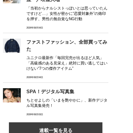
「当初からナルシストっぽいとは思っていたん
ですけど…」女性が密かに“恋愛対象外”の烙印
を押す、男性の無自覚なNG行動
2026年08月04日
ファストファッション、全部買ってみ
た
ユニクロ最新作「毎回完売が出るほど人気」
「高級感のある見栄え」絶対に買い逃してはい
けない“7つの傑作アイテム”
2026年08月04日
SPA！デジタル写真集
ちとせよしの「いまを艶やかに」、新作デジタ
ル写真集発売！
2026年08月03日
連載一覧を見る