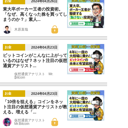
お金
2024年04月26日
東大卒ポーカー王者の投資術。
「なぜ、高くなった株を買ってし
まうのか？」素人...
木原直哉
お金
2024年04月23日
ビットコインがこんなに上がって
いるのはなぜ？ネット注目の仮想
通貨アナリスト...
仮想通貨アナリスト Mr.
₿itcoin
お金
2024年04月23日
「10倍を狙える」コインをネッ
ト注目の仮想通貨アナリストが教
える。増える「...
仮想通貨アナリスト
Mr.Bitcoin