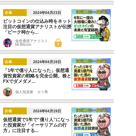
お金
2024年04月23日
ビットコインの仕込み時をネット
注目の仮想通貨アナリストが伝授
「ピーク時から...
仮想通貨アナリスト
Mr.Bitcoin
お金
2024年04月19日
「1年で億り人になった」仮想通
貨投資家の戦略を完全公開。株と
FXでダメダメ...
個人投資家 カツ男
お金
2024年04月19日
仮想通貨で1年で“億り人”になっ
た投資家が「イーサリアムの行
方」に注目する...