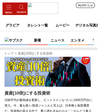
グラビア
タレント一覧
ムービー
デジタル写真集
サブスク
新着
ニュース
エンタメ
ライフ
トップ
資産[10倍]にする投資術
資産[10倍]にする投資術
日経平均が最高値を更新し、ビットコインもついに1000万円台に
突入。今、最も熱 い投資ジャンルと言えば、日本株と仮想通貨
だ。投資熱が高まる中で、乗り遅れぎみの人はここからどう参入