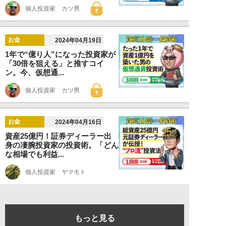
個人投資家 カツ男
お金
2024年04月19日
1年で“億り人”になった投資家が
「30倍を狙える」と推すコイ
ン。今、仮想通...
個人投資家 カツ男
お金
2024年04月16日
資産25億円！証券ディーラー出
身の凄腕投資家の投資術。「どん
な相場でも利益...
個人投資家 ヤマモト
もっと見る