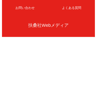
お問い合わせ
よくある質問
扶桑社Webメディア
女子SPA！
天然生活
ESSE ONLINE
日刊Sumai
孤独のグルメ
MAMOR-WEB
マンガSPA!
Future Leaders Hub