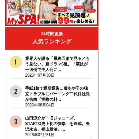
24時間更新
人気ランキング
業界人が語る「最終回まで見る／も
う見ない」夏ドラマ6選。「演技が
一辺倒で主人公に...
2026年07月30日
手紙1枚で退所通告…藤あや子の独
立トラブルにバーニング二代目社長
が告白「実際の料...
2026年08月04日
山田涼介が「旧ジャニーズ、
STARTO史上初の快挙」を達成。矢
沢永吉、福山雅治、...
2026年07月31日