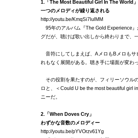
1.「The Most Beautiful Girl In The World
一つのメロディが繰り返される
http://youtu.be/KmqSi7lulMM
95年のアルバム『The Gold Exper
グだが、聴けば歌い出しから終わりまで、
音符にしてしまえば、AメロもBメロもサ
れもなく展開がある。聴き手に場面が変わ
その役割を果たすのが、フィリーソウルの名曲「La
ロと、＜Could U be the most beautif
ニーだ。
2.「When Doves Cry」
わずかな音数のメロディー
http://youtu.be/pYVOrzv61Yg