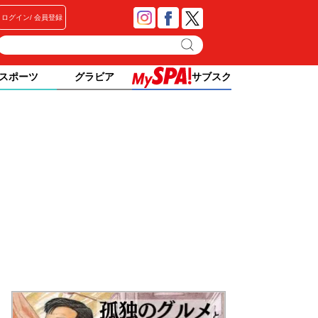
ログイン
会員登録
スポーツ
グラビア
サブスク