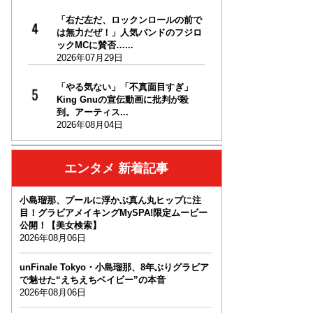
「右だ左だ、ロックンロールの前で
は無力だぜ！」人気バンドのフジロ
ックMCに賛否…...
2026年07月29日
「やる気ない」「不真面目すぎ」
King Gnuの宣伝動画に批判が殺
到。アーティス...
2026年08月04日
エンタメ 新着記事
小島瑠那、プールに浮かぶ真ん丸ヒップに注
目！グラビアメイキングMySPA!限定ムービー
公開！【美女検索】
2026年08月06日
unFinale Tokyo・小島瑠那、8年ぶりグラビア
で魅せた“えちえちベイビー”の本音
2026年08月06日