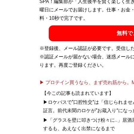
SPA！編集部が「人生後半を賢く楽しく生
曜日にメールでお届けします。仕事・お金
料・10秒で完了です。
無料で
※登録後、メール認証が必要です。受信し
※認証メールが届かない場合、迷惑メール
ります。再度ご登録ください。
▶ プロテイン買うなら、まず売れ筋から。Mypr
【今この記事も読まれています】
▶ロケバスで“口腔性交”は「信じられませ
証言。前代未聞のロケが“お蔵入り”になっ
▶「グラスを壁に叩きつけ粉々に...」居
するも、あえなく出禁になるまで