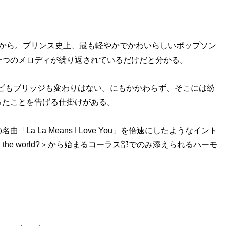
」
ience』から。プリンス史上、最も軽やかでかわいらしいポップソン
一つのメロディが繰り返されているだけだと分かる。
ビもブリッジも変わりはない。にもかかわらず、そこには紛
ったことを告げる仕掛けがある。
 La Means I Love You」を倍速にしたようなイント
ul girl in the world?＞から始まるコーラス部でのみ添えられるハーモ