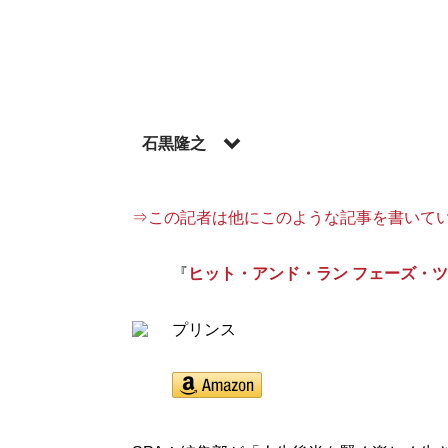
石黒隆之
音楽批評の他、スポーツ、エンタメ、政治
『Number』等でスポーツ取材の経験もあり。
⇒この記者は他にこのような記事を書いて
記事一覧へ
『
ヒット・アンド・ラン フェーズ・
プリンス