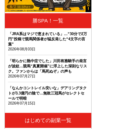
勝SPA！一覧
「JRA系はマジで恵まれている」…“30分で2万
円”投稿で競馬関係者が猛反発した“4文字の言
葉”
2026年08月03日
「明らかに熱中症でした」川田将雅騎手の発言
が波紋…競馬“真夏開催”に浮上した深刻なリス
ク。ファンからは「馬死ぬぞ」の声も
2026年07月27日
「なんかコントレイル安いな」デアリングタク
トが3.3億円の陰で…無敗三冠馬がセレクトセ
ールで明暗
2026年07月15日
はじめての副業一覧