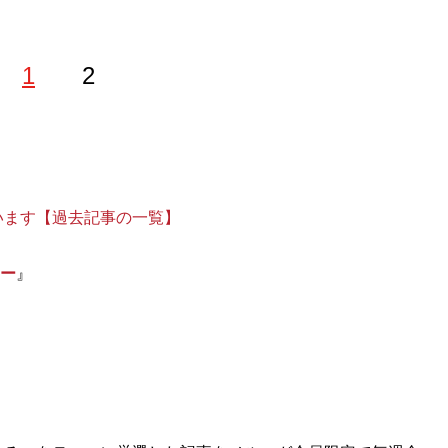
1
2
について執筆。『新潮』『ユリイカ』等に音楽評論を寄稿。
X:
います【過去記事の一覧】
@TakayukiIshigu4
ツー
』