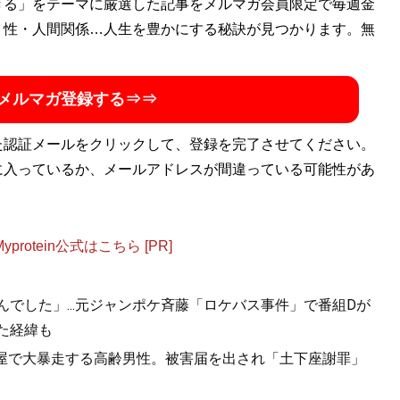
きる」をテーマに厳選した記事をメルマガ会員限定で毎週金
・性・人間関係…人生を豊かにする秘訣が見つかります。無
メルマガ登録する⇒⇒
た認証メールをクリックして、登録を完了させてください。
に入っているか、メールアドレスが間違っている可能性があ
otein公式はこちら [PR]
んでした」...元ジャンポケ斉藤「ロケバス事件」で番組Dが
た経緯も
酒屋で大暴走する高齢男性。被害届を出され「土下座謝罪」