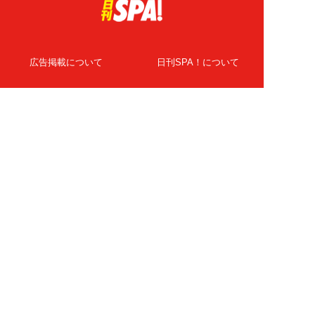
広告掲載について
日刊SPA！について
ニュース提供先
PR記事一覧
ライター・執筆者募集
プライバシーポリシー
Cookie使用について
著作権について
運営会社
記事使用について
お問い合わせ
よくある質問
扶桑社Webメディア
女子SPA！