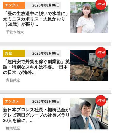
NEW!
エンタメ
2026年08月06日
「昼の生放送中に脱いで水着に」
元ミニスカポリス・大原かおり
（50歳）が振り...
千駄木雄大
NEW!
お金
2026年08月06日
「超円安で外貨を稼ぐ副業術」英
語・特別なスキルは不要。“日本
の日常”が海外...
齊藤武宏
NEW!
エンタメ
2026年08月06日
新日本プロレス社長・棚橋弘至が
テレビ朝日グループの社長ズラリ
20人を前に、...
棚橋弘至