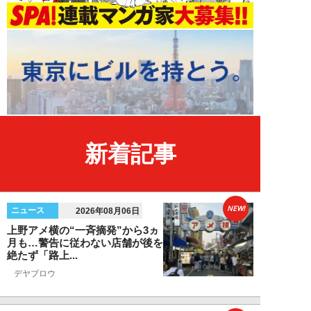
新着記事
NEW!
ニュース
2026年08月06日
上野アメ横の“一斉摘発”から3ヵ
月も…警告に従わない店舗が後を
絶たず「路上...
デヤブロウ