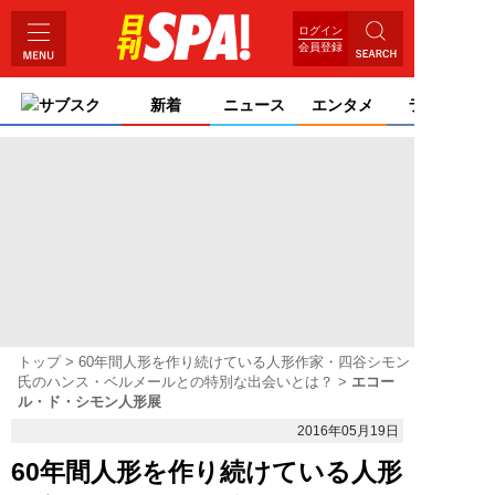
ログイン
会員登録
サブスク
新着
ニュース
エンタメ
ライフ
トップ
60年間人形を作り続けている人形作家・四谷シモン
氏のハンス・ベルメールとの特別な出会いとは？
エコー
ル・ド・シモン人形展
2016年05月19日
60年間人形を作り続けている人形