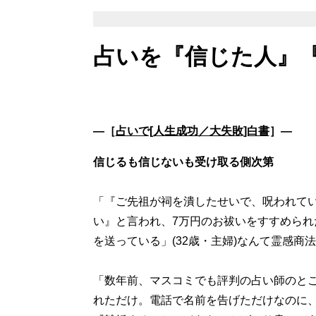
占いを『信じた人』
―［
占いで[人生成功／大失敗]白書
］―
信じるも信じないも受け取る側次第
「『ご先祖が祠を潰したせいで、呪われて
い』と言われ、7万円のお祓いをすすめら
を送っている」(32歳・主婦)なんて霊感
「数年前、マスコミでも評判の占い師のと
れただけ。電話で名前を告げただけなのに