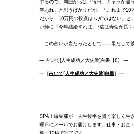
するので、周囲からは『毎日、キャラが違う
幸あれ」と思うばかりだが、「これまで10
だから、10万円の投資はムダではない』と
い師に『今年結婚すれば、7歳は寿命が長くな
この占いが当たったとして……果たして彼
―［
占いで[人生成功／大失敗]白書
］―
SPA！編集部が「人生後半を賢く楽しく生
曜日にメールでお届けします。仕事・お金
料・10秒で完了です。