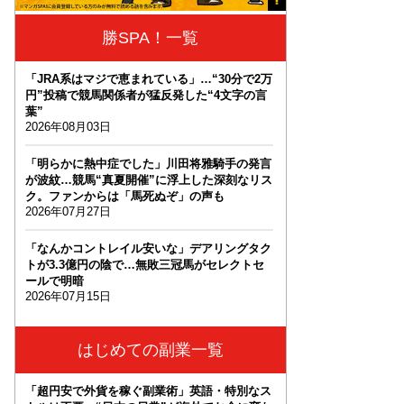
勝SPA！一覧
「JRA系はマジで恵まれている」…“30分で2万
円”投稿で競馬関係者が猛反発した“4文字の言
葉”
2026年08月03日
「明らかに熱中症でした」川田将雅騎手の発言
が波紋…競馬“真夏開催”に浮上した深刻なリス
ク。ファンからは「馬死ぬぞ」の声も
2026年07月27日
「なんかコントレイル安いな」デアリングタク
トが3.3億円の陰で…無敗三冠馬がセレクトセ
ールで明暗
2026年07月15日
はじめての副業一覧
「超円安で外貨を稼ぐ副業術」英語・特別なス