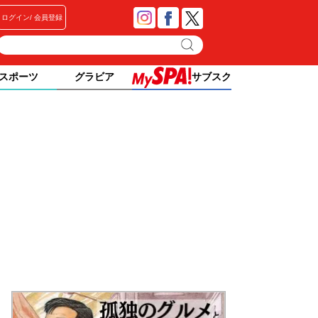
ログイン
会員登録
スポーツ
グラビア
サブスク