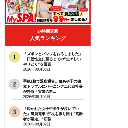
24時間更新
人気ランキング
「ズボンとパンツをおろしました」
…口腔性交に至るまでの“生々しい
やりとり”を証言...
2026年08月03日
手紙1枚で退所通告…藤あや子の独
立トラブルにバーニング二代目社長
が告白「実際の料...
2026年08月04日
「叩かれた女子中学生が泣いてい
た」満員電車で“杖を振り回す”高齢
者が暴走。“屈強...
2026年08月02日