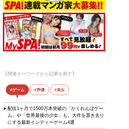
【関連キーワードから記事を探す】
ゲーム
声優
美女
配信1ヶ月で1500万本突破の「かくれんぼゲー
ム」や「世界最後の少女」も。大作を置き去り
にする最新インディーゲーム4選