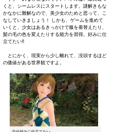
くと、シームレスにスタートします。謎解きもな
かなかに難解なので、美少女のためと思って、こ
なしていきましょう！ しかも、ゲームを進めて
いくと、少女はあるきっかけで服を着替えたり、
髪の毛の色を変えたりする能力を習得。好みに仕
立てたい!!
とにかく、現実から少し離れて、没頭するほど
の価値がある世界観ですよ。
自分好みに仕立てたい