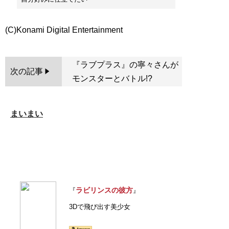
『ラブプラス』の寧々さんが
次の記事
モンスターとバトル!?
まいまい
ラビリンスの彼方
『
』
3Dで飛び出す美少女