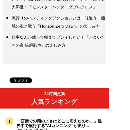
大満足！『モンスターハンターダブルクロス』
流行りのハンティングアクションとは一味違う！機
械の獣と戦う『Horizon Zero Dawn』の楽しみ方
仕事なんか放って朝までプレイしたい！『かまいた
ちの夜 輪廻彩声』の楽しみ方
24時間更新
人気ランキング
「面接での頭のよさはどこに消えたのか…」世
界中で横行する”AIカンニング”が炙り...