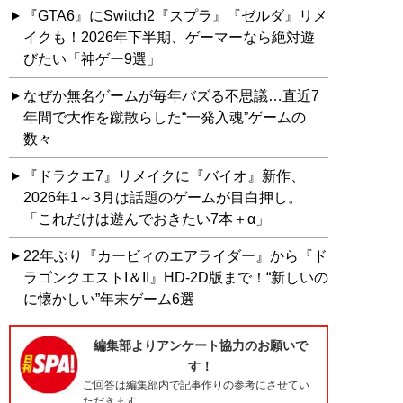
『GTA6』にSwitch2『スプラ』『ゼルダ』リメ
イクも！2026年下半期、ゲーマーなら絶対遊
びたい「神ゲー9選」
なぜか無名ゲームが毎年バズる不思議…直近7
年間で大作を蹴散らした“一発入魂”ゲームの
数々
『ドラクエ7』リメイクに『バイオ』新作、
2026年1～3月は話題のゲームが目白押し。
「これだけは遊んでおきたい7本＋α」
22年ぶり『カービィのエアライダー』から『ド
ラゴンクエストI＆II』HD-2D版まで！“新しいの
に懐かしい”年末ゲーム6選