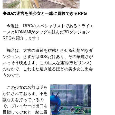
◆3Dの迷宮を美少女と一緒に冒険できるRPG
今週は、RPGのスペシャリストであるトライエ
ースとKONAMIがタッグを組んだ3Dダンジョン
RPGを紹介します！
舞台は、太古の遺跡を彷彿とさせる幻想的なダ
ンジョン。さすがは3DSだけあり、その華麗さが
いっそう映えます。この巨大な迷宮(ラビリンス)
のなかで、これまた透き通るほどの美少女に出会
うのです。
この少女の名前は明ら
かにされておらず、不思
議な力を持っているの
で、プレイヤーは出口を
目指して少女と一緒に冒