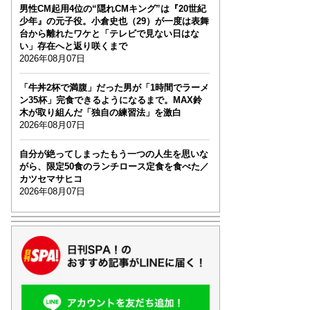
男性CM起用4位の“隠れCMキング”は『20世紀
少年』の元子役。小倉史也（29）が一度は表舞
台から離れたワケと「テレビで見ない日はな
い」存在へと返り咲くまで
2026年08月07日
「牛丼2杯で満腹」だった男が「1時間でラーメ
ン35杯」完食できるようになるまで。MAX鈴
木が取り組んだ「独自の練習法」を激白
2026年08月07日
自分が絶ってしまったもう一つの人生を思いな
がら、限定50食のランチロース定食を食べた／
カツセマサヒコ
2026年08月07日