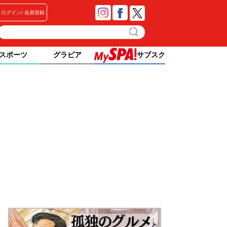
ログイン
会員登録
スポーツ
グラビア
サブスク