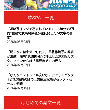
勝SPA！一覧
「JRA系はマジで恵まれている」…“30分で2万
円”投稿で競馬関係者が猛反発した“4文字の言
葉”
2026年08月03日
「明らかに熱中症でした」川田将雅騎手の発言
が波紋…競馬“真夏開催”に浮上した深刻なリス
ク。ファンからは「馬死ぬぞ」の声も
2026年07月27日
「なんかコントレイル安いな」デアリングタク
トが3.3億円の陰で…無敗三冠馬がセレクトセ
ールで明暗
2026年07月15日
はじめての副業一覧