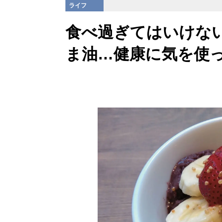
ライフ
食べ過ぎてはいけな
ま油…健康に気を使