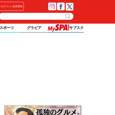
ログイン
会員登録
スポーツ
グラビア
サブスク