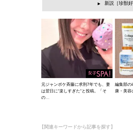
新説［珍獣好
▲
元ジャンポケ斉藤に求刑7年でも、妻
編集部のi
は翌日に“楽しすぎた“と投稿。「そ
康・美容
の…
【関連キーワードから記事を探す】