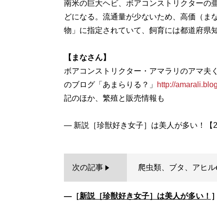
南米の巨大ヘビ、ボアコンストリクターの亜
どになる。流通量が少ないため、高価（まな
物」に指定されていて、飼育には都道府県
【まなさん】
ボアコンストリクター・アマラリのアマ夫くん
のブログ「あまらりる？」
http://amarali.bl
記のほか、繁殖と販売情報も
次の記事
爬虫類、ブタ、アヒルe
―［
新説［珍獣好き女子］は美人が多い！