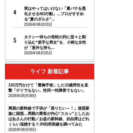
実はやってはいけない「夏バテを悪
化させるNG行動」…プロがすすめ
る“夏のダルさ”...
2026年08月03日
タクシー待ちの長蛇の列に堂々と割
り込む“派手な男女”を、小柄な女性
が「意外な持ち...
2026年08月05日
ライフ 新着記事
120万円かけて「豊胸手術」した33歳男性を直
撃「ゲイでもない。性同一性障害でもない」
2026年08月08日
満員の新幹線で子供が「座りたい～！」迷惑家
族に困惑…周囲の乗客が内心“スカッ”としたお
ばあさんの行動／お盆の新幹線、自由席はどれ
くらい混雑する？JR利用実績を調べてみた
2026年08月08日