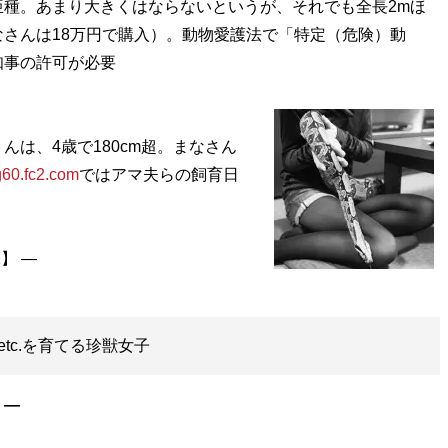
種。あまり大きくはならないというが、それでも全長2mほ
さんは18万円で購入）。動物愛護法で「特定（危険）動
知事の許可が必要
は、4歳で180cm超。まなさん
og60.fc2.com
ではアマ夫らの飼育日
tc.を育てる珍獣女子
］―