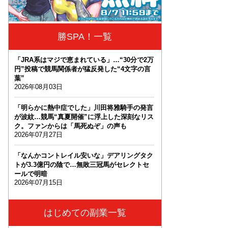
勝SPA！一覧
「JRA系はマジで恵まれている」…“30分で2万
円”投稿で競馬関係者が猛反発した“4文字の言
葉”
2026年08月03日
「明らかに熱中症でした」川田将雅騎手の発言
が波紋…競馬“真夏開催”に浮上した深刻なリス
ク。ファンからは「馬死ぬぞ」の声も
2026年07月27日
「なんかコントレイル安いな」デアリングタク
トが3.3億円の陰で…無敗三冠馬がセレクトセ
ールで明暗
2026年07月15日
はじめての副業一覧