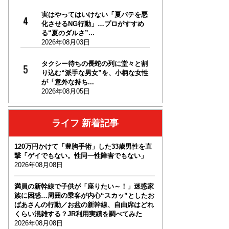
実はやってはいけない「夏バテを悪
化させるNG行動」…プロがすすめ
る“夏のダルさ”...
2026年08月03日
タクシー待ちの長蛇の列に堂々と割
り込む“派手な男女”を、小柄な女性
が「意外な持ち...
2026年08月05日
ライフ 新着記事
120万円かけて「豊胸手術」した33歳男性を直
撃「ゲイでもない。性同一性障害でもない」
2026年08月08日
満員の新幹線で子供が「座りたい～！」迷惑家
族に困惑…周囲の乗客が内心“スカッ”としたお
ばあさんの行動／お盆の新幹線、自由席はどれ
くらい混雑する？JR利用実績を調べてみた
2026年08月08日