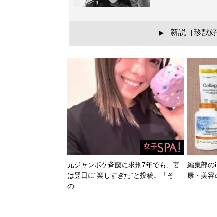
新説［珍獣好
▲
元ジャンポケ斉藤に求刑7年でも、妻
編集部のi
は翌日に“楽しすぎた“と投稿。「そ
康・美容
の…