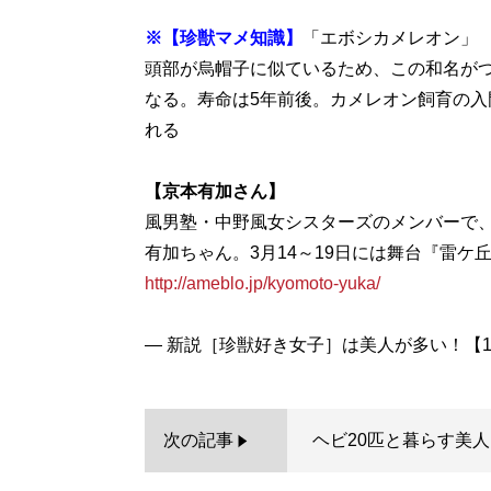
※【珍獣マメ知識】
「エボシカメレオン」
頭部が烏帽子に似ているため、この和名がつい
なる。寿命は5年前後。カメレオン飼育の
れる
【京本有加さん】
風男塾・中野風女シスターズのメンバーで
有加ちゃん。3月14～19日には舞台『雷ケ
http://ameblo.jp/kyomoto-yuka/
次の記事
ヘビ20匹と暮らす美