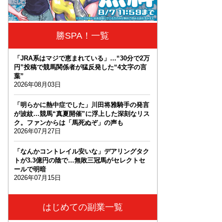
勝SPA！一覧
「JRA系はマジで恵まれている」…“30分で2万
円”投稿で競馬関係者が猛反発した“4文字の言
葉”
2026年08月03日
「明らかに熱中症でした」川田将雅騎手の発言
が波紋…競馬“真夏開催”に浮上した深刻なリス
ク。ファンからは「馬死ぬぞ」の声も
2026年07月27日
「なんかコントレイル安いな」デアリングタク
トが3.3億円の陰で…無敗三冠馬がセレクトセ
ールで明暗
2026年07月15日
はじめての副業一覧