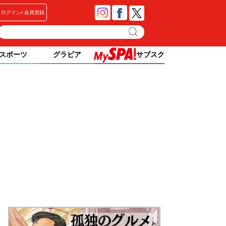
ログイン
会員登録
スポーツ
グラビア
サブスク