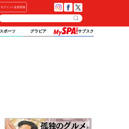
ログイン
会員登録
スポーツ
グラビア
サブスク