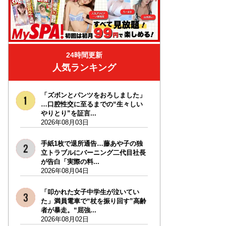
24時間更新
人気ランキング
「ズボンとパンツをおろしました」
…口腔性交に至るまでの“生々しい
やりとり”を証言...
2026年08月03日
手紙1枚で退所通告…藤あや子の独
立トラブルにバーニング二代目社長
が告白「実際の料...
2026年08月04日
「叩かれた女子中学生が泣いてい
た」満員電車で“杖を振り回す”高齢
者が暴走。“屈強...
2026年08月02日