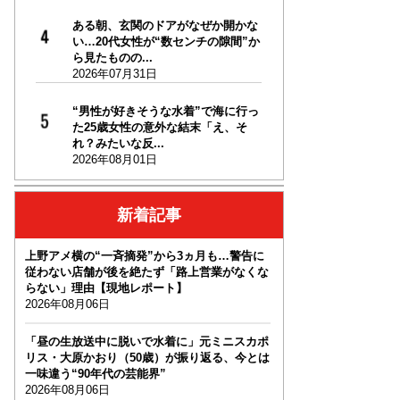
ある朝、玄関のドアがなぜか開かな
い…20代女性が“数センチの隙間”か
ら見たものの...
2026年07月31日
“男性が好きそうな水着”で海に行っ
た25歳女性の意外な結末「え、そ
れ？みたいな反...
2026年08月01日
新着記事
上野アメ横の“一斉摘発”から3ヵ月も…警告に
従わない店舗が後を絶たず「路上営業がなくな
らない」理由【現地レポート】
2026年08月06日
「昼の生放送中に脱いで水着に」元ミニスカポ
リス・大原かおり（50歳）が振り返る、今とは
一味違う“90年代の芸能界”
2026年08月06日