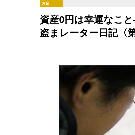
お金
資産0円は幸運なこと
盗まレーター日記〈第