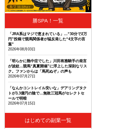
勝SPA！一覧
「JRA系はマジで恵まれている」…“30分で2万
円”投稿で競馬関係者が猛反発した“4文字の言
葉”
2026年08月03日
「明らかに熱中症でした」川田将雅騎手の発言
が波紋…競馬“真夏開催”に浮上した深刻なリス
ク。ファンからは「馬死ぬぞ」の声も
2026年07月27日
「なんかコントレイル安いな」デアリングタク
トが3.3億円の陰で…無敗三冠馬がセレクトセ
ールで明暗
2026年07月15日
はじめての副業一覧