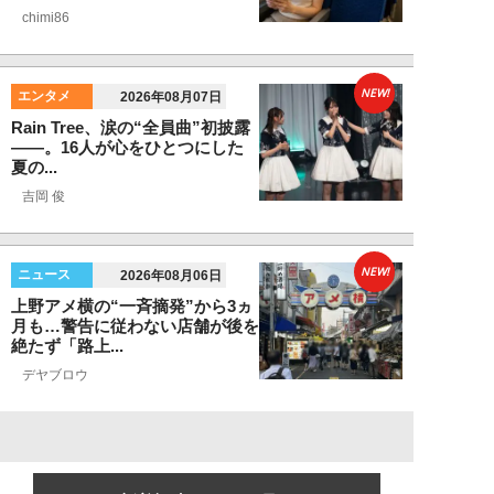
chimi86
NEW!
エンタメ
2026年08月07日
Rain Tree、涙の“全員曲”初披露
――。16人が心をひとつにした
夏の...
吉岡 俊
NEW!
ニュース
2026年08月06日
上野アメ横の“一斉摘発”から3ヵ
月も…警告に従わない店舗が後を
絶たず「路上...
デヤブロウ