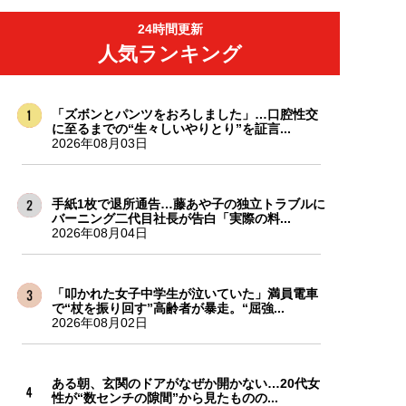
24時間更新
人気ランキング
「ズボンとパンツをおろしました」…口腔性交
に至るまでの“生々しいやりとり”を証言...
2026年08月03日
手紙1枚で退所通告…藤あや子の独立トラブルに
バーニング二代目社長が告白「実際の料...
2026年08月04日
「叩かれた女子中学生が泣いていた」満員電車
で“杖を振り回す”高齢者が暴走。“屈強...
2026年08月02日
ある朝、玄関のドアがなぜか開かない…20代女
性が“数センチの隙間”から見たものの...