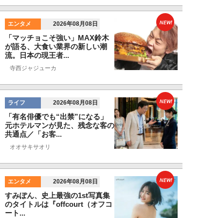
NEW!
エンタメ
2026年08月08日
「マッチョこそ強い」MAX鈴木
が語る、大食い業界の新しい潮
流。日本の現王者...
寺西ジャジューカ
NEW!
ライフ
2026年08月08日
「有名俳優でも“出禁”になる」
元ホテルマンが見た、残念な客の
共通点／「お客...
オオサキサオリ
NEW!
エンタメ
2026年08月08日
すみぽん、史上最強の1st写真集
のタイトルは『offcourt（オフコ
ート...