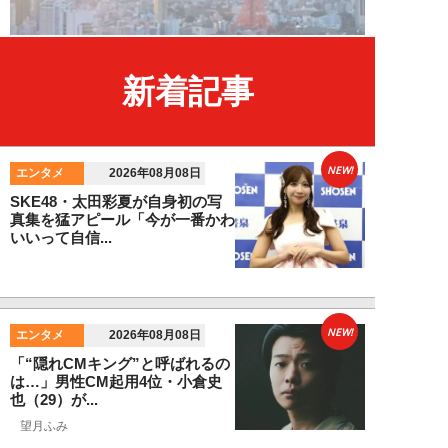
新着記事
NEW!
エンタメ
2026年08月08日
SKE48・太田彩夏が自身初の写
真集を猛アピール「今が一番かわ
いいって自信...
NEW!
エンタメ
2026年08月08日
「“隠れCMキング”と呼ばれるの
は…」男性CM起用4位・小倉史
也（29）が...
望月ふみ