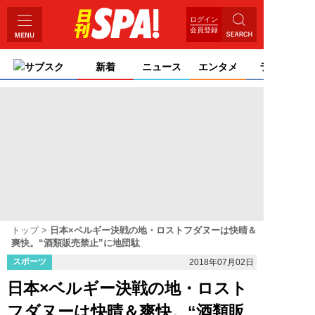
ログイン
会員登録
サブスク
新着
ニュース
エンタメ
ライフ
トップ
日本×ベルギー決戦の地・ロストフダヌーは快晴＆
爽快。“酒類販売禁止”に地団駄
スポーツ
2018年07月02日
日本×ベルギー決戦の地・ロスト
フダヌーは快晴＆爽快。“酒類販