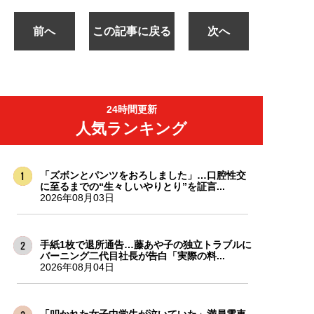
前へ
この記事に戻る
次へ
24時間更新
人気ランキング
「ズボンとパンツをおろしました」…口腔性交
に至るまでの“生々しいやりとり”を証言...
2026年08月03日
手紙1枚で退所通告…藤あや子の独立トラブルに
バーニング二代目社長が告白「実際の料...
2026年08月04日
「叩かれた女子中学生が泣いていた」満員電車