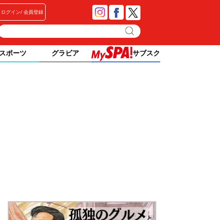
ログイン
会員登録
スポーツ
グラビア
サブスク