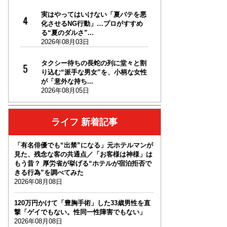
実はやってはいけない「夏バテを悪
化させるNG行動」…プロがすすめ
る“夏のダルさ”...
2026年08月03日
タクシー待ちの長蛇の列に堂々と割
り込む“派手な男女”を、小柄な女性
が「意外な持ち...
2026年08月05日
ライフ 新着記事
「有名俳優でも“出禁”になる」元ホテルマンが
見た、残念な客の共通点／「お客様は神様」は
もう昔？ 厚労省が挙げる“ホテルが宿泊拒否で
きる行為”を調べてみた
2026年08月08日
120万円かけて「豊胸手術」した33歳男性を直
撃「ゲイでもない。性同一性障害でもない」
2026年08月08日