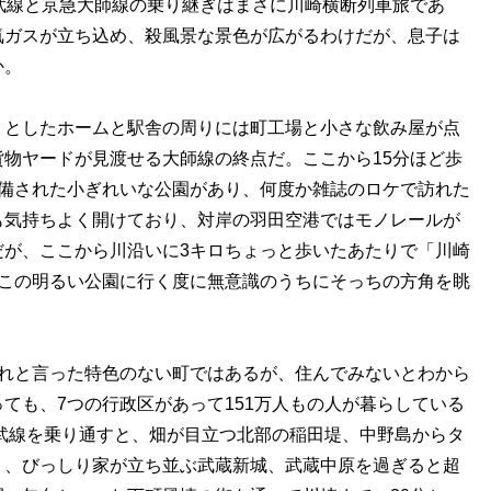
武線と京急大師線の乗り継ぎはまさに川崎横断列車旅であ
気ガスが立ち込め、殺風景な景色が広がるわけだが、息子は
か。
としたホームと駅舎の周りには町工場と小さな飲み屋が点
物ヤードが見渡せる大師線の終点だ。ここから15分ほど歩
整備された小ぎれいな公園があり、何度か雑誌のロケで訪れた
も気持ちよく開けており、対岸の羽田空港ではモノレールが
だが、ここから川沿いに3キロちょっと歩いたあたりで「川崎
、この明るい公園に行く度に無意識のうちにそっちの方角を眺
れと言った特色のない町ではあるが、住んでみないとわから
ても、7つの行政区があって151万人もの人が暮らしている
武線を乗り通すと、畑が目立つ北部の稲田堤、中野島からタ
り、びっしり家が立ち並ぶ武蔵新城、武蔵中原を過ぎると超