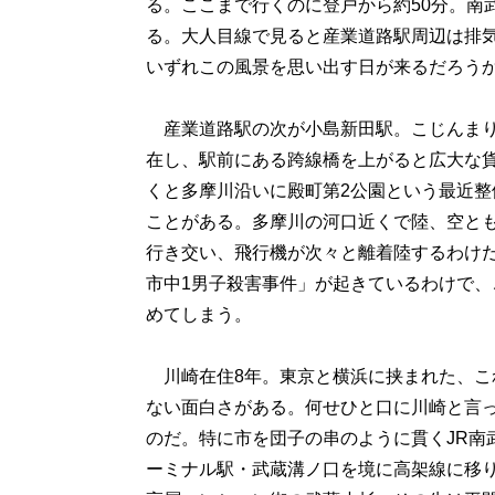
る。ここまで行くのに登戸から約50分。南
る。大人目線で見ると産業道路駅周辺は排
いずれこの風景を思い出す日が来るだろう
産業道路駅の次が小島新田駅。こじんまり
在し、駅前にある跨線橋を上がると広大な貨
くと多摩川沿いに殿町第2公園という最近
ことがある。多摩川の河口近くで陸、空と
行き交い、飛行機が次々と離着陸するわけ
市中1男子殺害事件」が起きているわけで
めてしまう。
川崎在住8年。東京と横浜に挟まれた、こ
ない面白さがある。何せひと口に川崎と言っ
のだ。特に市を団子の串のように貫くJR南
ーミナル駅・武蔵溝ノ口を境に高架線に移