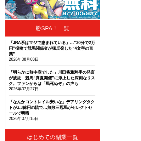
勝SPA！一覧
「JRA系はマジで恵まれている」…“30分で2万
円”投稿で競馬関係者が猛反発した“4文字の言
葉”
2026年08月03日
「明らかに熱中症でした」川田将雅騎手の発言
が波紋…競馬“真夏開催”に浮上した深刻なリス
ク。ファンからは「馬死ぬぞ」の声も
2026年07月27日
「なんかコントレイル安いな」デアリングタク
トが3.3億円の陰で…無敗三冠馬がセレクトセ
ールで明暗
2026年07月15日
はじめての副業一覧