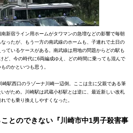
湘南新宿ライン用ホームがタワマンの急増などの影響で毎朝
もなったが、もう一方の南武線のホームも、子連れで土日の
えっているケースがある。南武線は用地の問題からどの駅も
けど、今の時代に6両編成ゆえ、どの時間に乗っても混んで
いものかといつも思う。
川崎駅西口のラゾーナ川崎一辺倒。ここは主に父親である筆
たいがため。川崎駅は武蔵小杉駅とは逆に、最近新しい改札
連れでも乗り換えしやすくなった。
ことのできない『川崎市中1男子殺害事