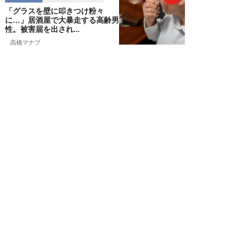
「グラスを壁に叩きつけ粉々
に…」居酒屋で大暴走する高齢男
性。被害届を出され...
高橋マナブ
NEW!
ライフ
2026年08月06日
老いていくのがすごく嫌な49歳
男性。孤独な老後を恐れる相談
に、佐藤優が贈る...
佐藤優
NEW!
ライフ
2026年08月05日
タクシー待ちの長蛇の列に堂々と
割り込む“派手な男女”を、小柄
な女性が「意外...
和泉太郎