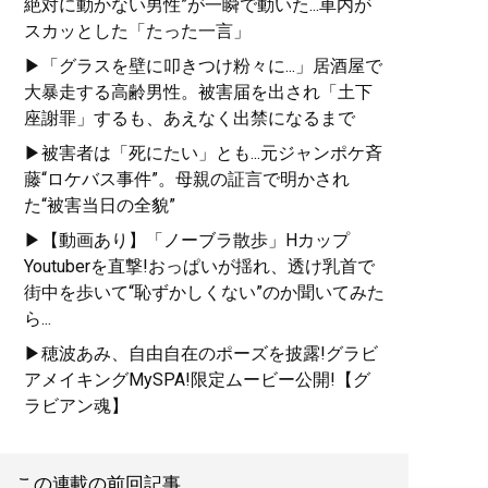
絶対に動かない男性”が一瞬で動いた...車内が
スカッとした「たった一言」
▶「グラスを壁に叩きつけ粉々に...」居酒屋で
『
幸服論――人生は服で簡単
大暴走する高齢男性。被害届を出され「土下
に変えられる
』
座謝罪」するも、あえなく出禁になるまで
自信は服で簡単につくること
▶被害者は「死にたい」とも...元ジャンポケ斉
ができる!
藤“ロケバス事件”。母親の証言で明かされ
た“被害当日の全貌”
▶【動画あり】「ノーブラ散歩」Hカップ
Youtuberを直撃!おっぱいが揺れ、透け乳首で
街中を歩いて“恥ずかしくない”のか聞いてみた
ら...
『
最速でおしゃれに見せる
▶穂波あみ、自由自在のポーズを披露!グラビ
方法 【電子限定特典付き】
アメイキングMySPA!限定ムービー公開!【グ
』
ラビアン魂】
誰も言葉にできなかった
「男のおしゃれ」の決定
この連載の前回記事
版。電子版特典として、MB