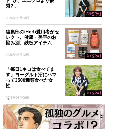
ト”が、ユニクロより優
秀?…
2026年03月03日
編集部のiHerb愛用者がセ
レクト。健康・美容のお
悩み別、鉄板アイテム…
2026年06月22日
「毎日1キロは食べてま
す」ヨーグルト沼にハマ
って3500種類食べた女
性…
2026年06月09日
PR