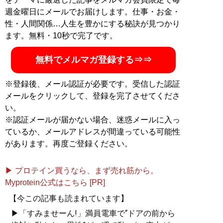
今着るべきブランド60の歴
週金曜日にメールでお届けします。仕事・お金・
史や特色を、自身が愛用す
性・人間関係…人生を豊かにする秘訣が見つかり
る品とともに徹底紹介
ます。無料・10秒で完了です。
無料でメルマガ登録する⇒⇒
※登録後、メール認証が必要です。受信した認証
メールをクリックして、登録を完了させてくださ
『
最速でおしゃれに見せる
い。
方法 <実践編>
』
※認証メールが届かない場合、迷惑メールに入っ
ているか、メールアドレスが間違っている可能性
ユニクロやGUでもおしゃれ
があります。再度ご登録ください。
な人は何が違うのか？
▶ プロテイン買うなら、まず売れ筋から。
Myprotein公式はこちら [PR]
【今この記事も読まれています】
▶「すみませーん!」満員電車で“ドアの前から