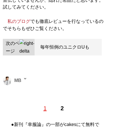
宣伝していませんが、隠れた名品だと思います。
試してみてください。
私のブログ
でも徹底レビューを行なっているの
でそちらもぜひご覧ください。
次のペ
毎年恒例のユニクロUも
ージ
MB
ファッションバイヤー。最新刊『
ロードマップ
』のほ
1
2
か、『
MBの偏愛ブランド図鑑
』『
最速でおしゃれに見
せる方法 <実践編>
』『
最速でおしゃれに見せる方法
』
『
幸服論――人生は服で簡単に変えられる
』など関連書
●新刊『幸服論』の一部がcakesにて無料で