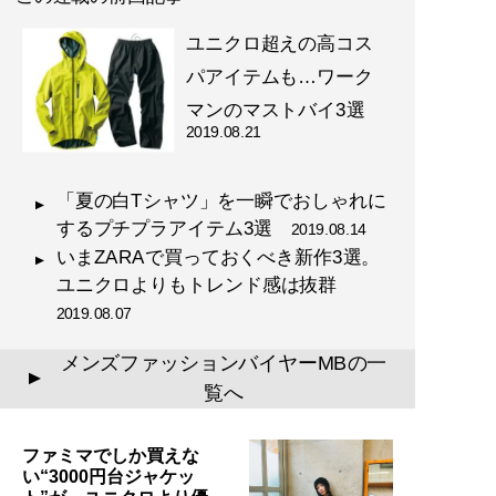
のコーディネート・80スタ
ユニクロ超えの高コス
イルを追加収録！
パアイテムも…ワーク
マンのマストバイ3選
2019.08.21
記事一覧へ
「夏の白Tシャツ」を一瞬でおしゃれに
するプチプラアイテム3選
2019.08.14
いまZARAで買っておくべき新作3選。
ユニクロよりもトレンド感は抜群
2019.08.07
メンズファッションバイヤーMBの一
▲
覧へ
ファミマでしか買えな
い“3000円台ジャケッ