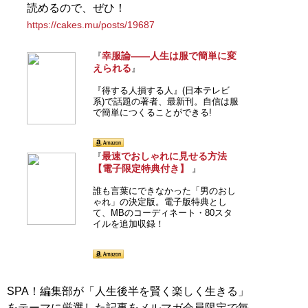
籍が累計200万部を突破。ブログ「
Knower Mag現役メ
読めるので、ぜひ！
ンズバイヤーが伝えるオシャレになる方法
」、ユーチュ
https://cakes.mu/posts/19687
ーブ「
MBチャンネル
」も話題に。年間の被服費は1000
万円超！ （Xアカウント:
@MBKnowerMag
）
幸服論――人生は服で簡単に変
『
えられる
』
『得する人損する人』(日本テレビ
『
ロードマップ
』
系)で話題の著者、最新刊。自信は服
で簡単につくることができる!
地方のしがないショップ
店員はなぜ成功できたの
最速でおしゃれに見せる方法
『
か？
【電子限定特典付き】
』
その秘密はロードマップ
にあった
誰も言葉にできなかった「男のおし
ゃれ」の決定版。電子版特典とし
て、MBのコーディネート・80スタ
イルを追加収録！
『
MBの偏愛ブランド図鑑
』
SPA！編集部が「人生後半を賢く楽しく生きる」
をテーマに厳選した記事をメルマガ会員限定で毎