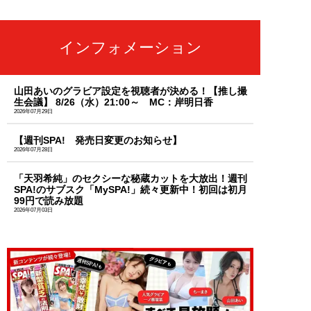
インフォメーション
山田あいのグラビア設定を視聴者が決める！【推し撮
生会議】 8/26（水）21:00～ MC：岸明日香
2026年07月29日
【週刊SPA! 発売日変更のお知らせ】
2026年07月28日
「天羽希純」のセクシーな秘蔵カットを大放出！週刊
SPA!のサブスク「MySPA!」続々更新中！初回は初月
99円で読み放題
2026年07月03日