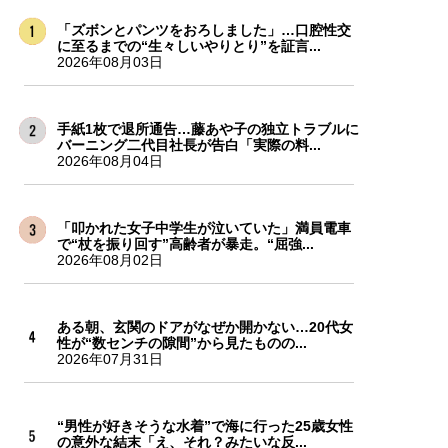
「ズボンとパンツをおろしました」…口腔性交
に至るまでの“生々しいやりとり”を証言...
2026年08月03日
手紙1枚で退所通告…藤あや子の独立トラブルに
バーニング二代目社長が告白「実際の料...
2026年08月04日
「叩かれた女子中学生が泣いていた」満員電車
で“杖を振り回す”高齢者が暴走。“屈強...
2026年08月02日
ある朝、玄関のドアがなぜか開かない…20代女
性が“数センチの隙間”から見たものの...
2026年07月31日
“男性が好きそうな水着”で海に行った25歳女性
の意外な結末「え、それ？みたいな反...