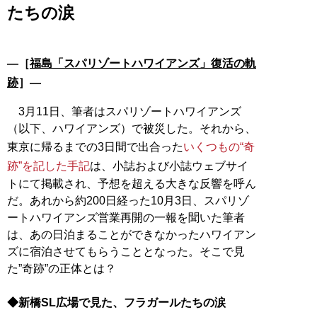
たちの涙
―［
福島「スパリゾートハワイアンズ」復活の軌
跡
］―
3月11日、筆者はスパリゾートハワイアンズ
（以下、ハワイアンズ）で被災した。それから、
東京に帰るまでの3日間で出合った
いくつもの“奇
跡”を記した手記
は、小誌および小誌ウェブサイ
トにて掲載され、予想を超える大きな反響を呼ん
だ。あれから約200日経った10月3日、スパリゾ
ートハワイアンズ営業再開の一報を聞いた筆者
は、あの日泊まることができなかったハワイアン
ズに宿泊させてもらうこととなった。そこで見
た”奇跡”の正体とは？
◆新橋SL広場で見た、フラガールたちの涙