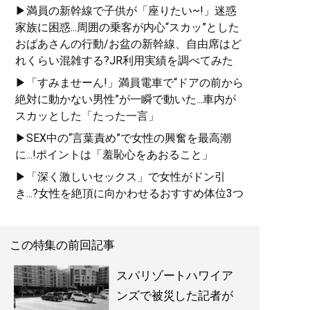
▶満員の新幹線で子供が「座りたい~!」迷惑
家族に困惑...周囲の乗客が内心“スカッ”とした
おばあさんの行動/お盆の新幹線、自由席はど
れくらい混雑する?JR利用実績を調べてみた
▶「すみませーん!」満員電車で“ドアの前から
絶対に動かない男性”が一瞬で動いた...車内が
スカッとした「たった一言」
▶SEX中の“言葉責め”で女性の興奮を最高潮
に...!ポイントは「羞恥心をあおること」
▶「深く激しいセックス」で女性がドン引
き...?女性を絶頂に向かわせるおすすめ体位3つ
この特集の前回記事
スパリゾートハワイア
ンズで被災した記者が