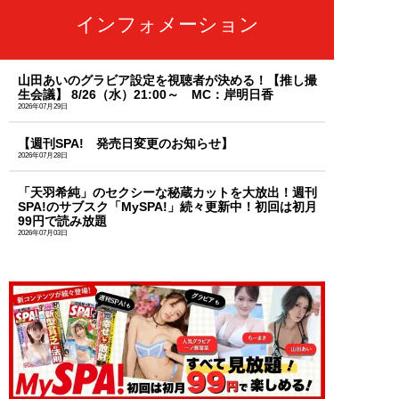
インフォメーション
山田あいのグラビア設定を視聴者が決める！【推し撮
生会議】 8/26（水）21:00～ MC：岸明日香
2026年07月29日
【週刊SPA! 発売日変更のお知らせ】
2026年07月28日
「天羽希純」のセクシーな秘蔵カットを大放出！週刊
SPA!のサブスク「MySPA!」続々更新中！初回は初月
99円で読み放題
2026年07月03日