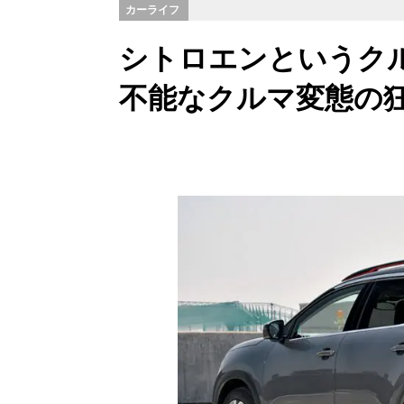
カーライフ
シトロエンというク
不能なクルマ変態の