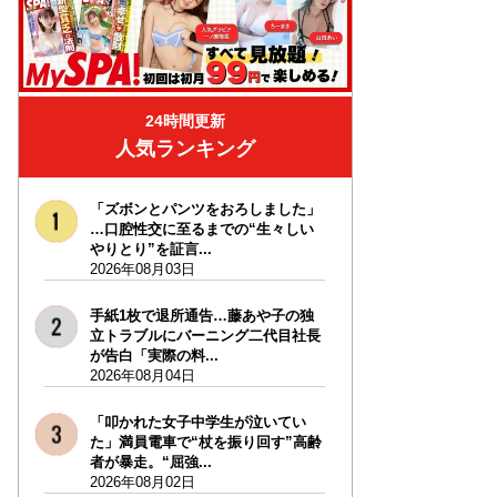
24時間更新
人気ランキング
「ズボンとパンツをおろしました」
…口腔性交に至るまでの“生々しい
やりとり”を証言...
2026年08月03日
手紙1枚で退所通告…藤あや子の独
立トラブルにバーニング二代目社長
が告白「実際の料...
2026年08月04日
「叩かれた女子中学生が泣いてい
た」満員電車で“杖を振り回す”高齢
者が暴走。“屈強...
2026年08月02日