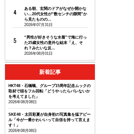
ある朝、玄関のドアがなぜか開かな
い…20代女性が“数センチの隙間”か
ら見たものの...
2026年07月31日
“男性が好きそうな水着”で海に行っ
た25歳女性の意外な結末「え、そ
れ？みたいな反...
2026年08月01日
新着記事
HKT48・石橋颯、グループ15周年記念ムックの
取材で頭をフル回転「どうやったらバレないか
を考えてました」
2026年08月08日
SKE48・太田彩夏が自身初の写真集を猛アピー
ル「今が一番かわいいって自信を持って言えま
す！」
2026年08月08日