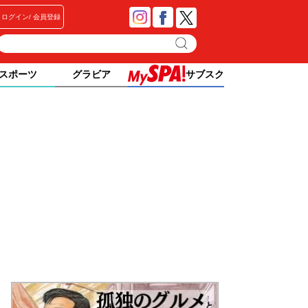
ログイン
会員登録
スポーツ
グラビア
サブスク