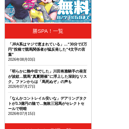
勝SPA！一覧
「JRA系はマジで恵まれている」…“30分で2万
円”投稿で競馬関係者が猛反発した“4文字の言
葉”
2026年08月03日
「明らかに熱中症でした」川田将雅騎手の発言
が波紋…競馬“真夏開催”に浮上した深刻なリス
ク。ファンからは「馬死ぬぞ」の声も
2026年07月27日
「なんかコントレイル安いな」デアリングタク
トが3.3億円の陰で…無敗三冠馬がセレクトセ
ールで明暗
2026年07月15日