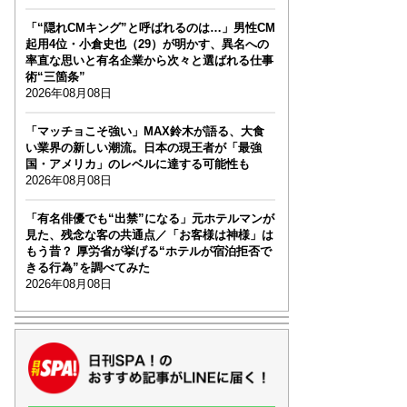
「“隠れCMキング”と呼ばれるのは…」男性CM
起用4位・小倉史也（29）が明かす、異名への
率直な思いと有名企業から次々と選ばれる仕事
術“三箇条”
2026年08月08日
「マッチョこそ強い」MAX鈴木が語る、大食
い業界の新しい潮流。日本の現王者が「最強
国・アメリカ」のレベルに達する可能性も
2026年08月08日
「有名俳優でも“出禁”になる」元ホテルマンが
見た、残念な客の共通点／「お客様は神様」は
もう昔？ 厚労省が挙げる“ホテルが宿泊拒否で
きる行為”を調べてみた
2026年08月08日