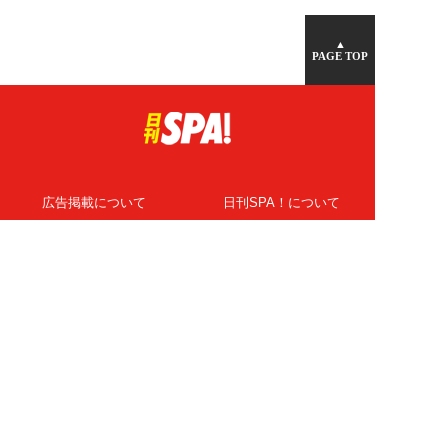
▲
PAGE TOP
広告掲載について
日刊SPA！について
ニュース提供先
PR記事一覧
ライター・執筆者募集
プライバシーポリシー
Cookie使用について
著作権について
運営会社
記事使用について
お問い合わせ
よくある質問