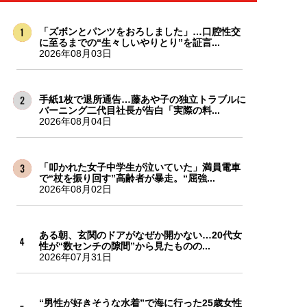
「ズボンとパンツをおろしました」…口腔性交
に至るまでの“生々しいやりとり”を証言...
2026年08月03日
手紙1枚で退所通告…藤あや子の独立トラブルに
バーニング二代目社長が告白「実際の料...
2026年08月04日
「叩かれた女子中学生が泣いていた」満員電車
で“杖を振り回す”高齢者が暴走。“屈強...
2026年08月02日
ある朝、玄関のドアがなぜか開かない…20代女
性が“数センチの隙間”から見たものの...
2026年07月31日
“男性が好きそうな水着”で海に行った25歳女性