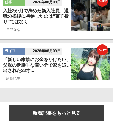
NEW!
仕事
2026年08月09日
入社3か月で辞めた新入社員、退
職の挨拶に持参したのは“菓子折
り”ではなく…...
星谷なな
NEW!
ライフ
2026年08月09日
「新しい家族にお金をかけたい」
父親の身勝手な言い分で家を追い
出された22才...
黒島暁生
新着記事をもっと見る