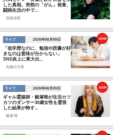
した真相。突然の「がん」発覚、
闘病生活の中で...
髙坂雄貴
NEW!
ライフ
2026年08月09日
「低学歴なのに、勉強や読書が好
きなのは意味が分からない」
SNS炎上に東大出...
布施川天馬
NEW!
ライフ
2026年08月09日
ギャル霊媒師・飯塚唯が生活カツ
カツのダンサー30歳女性を霊視
した結果が怖す...
飯塚 唯