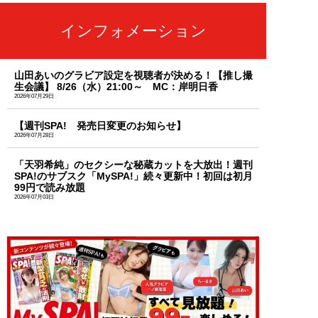
インフォメーション
山田あいのグラビア設定を視聴者が決める！【推し撮
生会議】 8/26（水）21:00～ MC：岸明日香
2026年07月29日
【週刊SPA! 発売日変更のお知らせ】
2026年07月28日
「天羽希純」のセクシーな秘蔵カットを大放出！週刊
SPA!のサブスク「MySPA!」続々更新中！初回は初月
99円で読み放題
2026年07月03日