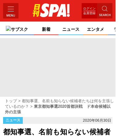
ログイン
会員登録
サブスク
新着
ニュース
エンタメ
ライフ
トップ
都知事選、名前も知らない候補者たちは何を主張し
ているのか？
東京都知事選2020首都決戦 ド本命候補以
外の主張
ニュース
2020年06月30日
都知事選、名前も知らない候補者