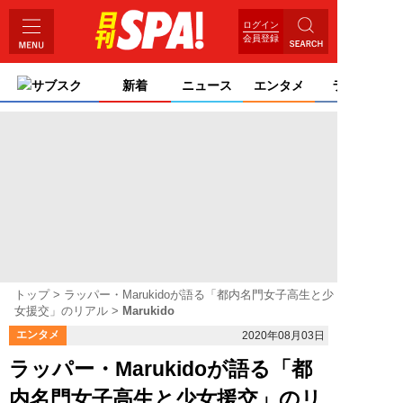
ログイン
会員登録
サブスク
新着
ニュース
エンタメ
ライフ
トップ
ラッパー・Marukidoが語る「都内名門女子高生と少
女援交」のリアル
Marukido
エンタメ
2020年08月03日
ラッパー・Marukidoが語る「都
内名門女子高生と少女援交」のリ