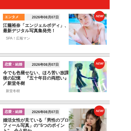
NEW!
エンタメ
2026年08月07日
江籠裕奈「エンジェルボディ」、
最新デジタル写真集発売！
SPA！広報マン
NEW!
恋愛・結婚
2026年08月07日
今でも色褪せない、ほろ苦い放課
後の記憶 『五十年目の両想い』
／新堂冬樹
新堂冬樹
NEW!
恋愛・結婚
2026年08月07日
婚活女性が見ている「男性のプロ
フィール写真」の“5つのポイン
ト”…会う前か...