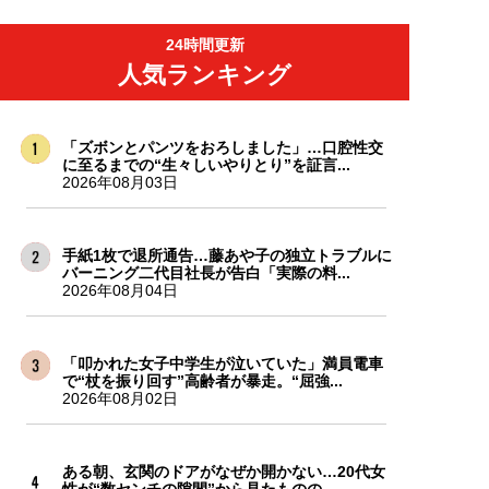
24時間更新
人気ランキング
「ズボンとパンツをおろしました」…口腔性交
に至るまでの“生々しいやりとり”を証言...
2026年08月03日
手紙1枚で退所通告…藤あや子の独立トラブルに
バーニング二代目社長が告白「実際の料...
2026年08月04日
「叩かれた女子中学生が泣いていた」満員電車
で“杖を振り回す”高齢者が暴走。“屈強...
2026年08月02日
ある朝、玄関のドアがなぜか開かない…20代女