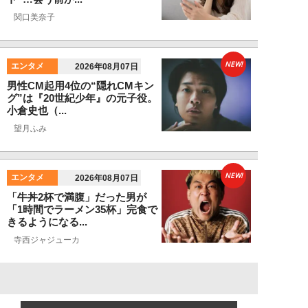
関口美奈子
NEW!
エンタメ
2026年08月07日
男性CM起用4位の“隠れCMキン
グ”は『20世紀少年』の元子役。
小倉史也（...
望月ふみ
NEW!
エンタメ
2026年08月07日
「牛丼2杯で満腹」だった男が
「1時間でラーメン35杯」完食で
きるようになる...
寺西ジャジューカ