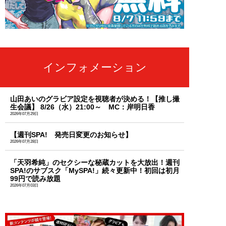
インフォメーション
山田あいのグラビア設定を視聴者が決める！【推し撮
生会議】 8/26（水）21:00～ MC：岸明日香
2026年07月29日
【週刊SPA! 発売日変更のお知らせ】
2026年07月28日
「天羽希純」のセクシーな秘蔵カットを大放出！週刊
SPA!のサブスク「MySPA!」続々更新中！初回は初月
99円で読み放題
2026年07月03日