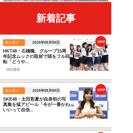
新着記事
NEW!
エンタメ
2026年08月08日
HKT48・石橋颯、グループ15周
年記念ムックの取材で頭をフル回
転「どうや...
須田紫苑
NEW!
エンタメ
2026年08月08日
SKE48・太田彩夏が自身初の写
真集を猛アピール「今が一番かわ
いいって自信...