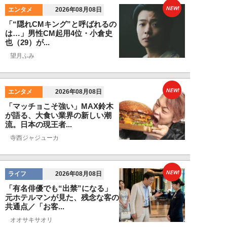
NEW!
エンタメ
2026年08月08日
「“隠れCMキング”と呼ばれるの
は…」男性CM起用4位・小倉史
也（29）が...
望月ふみ
NEW!
エンタメ
2026年08月08日
「マッチョこそ強い」MAX鈴木
が語る、大食い業界の新しい潮
流。日本の現王者...
寺西ジャジューカ
NEW!
ライフ
2026年08月08日
「有名俳優でも“出禁”になる」
元ホテルマンが見た、残念な客の
共通点／「お客...
オオサキサオリ