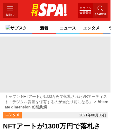
ログイン
会員登録
サブスク
新着
ニュース
エンタメ
ライフ
トップ
NFTアートが1300万円で落札されたVRアーティス
ト「デジタル資産を保有するのが当たり前になる」
Altern
ate dimension 幻想絢爛
エンタメ
2021年08月06日
NFTアートが1300万円で落札さ