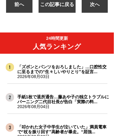
前へ
この記事に戻る
次へ
24時間更新
人気ランキング
「ズボンとパンツをおろしました」…口腔性交
に至るまでの“生々しいやりとり”を証言...
2026年08月03日
手紙1枚で退所通告…藤あや子の独立トラブルに
バーニング二代目社長が告白「実際の料...
2026年08月04日
「叩かれた女子中学生が泣いていた」満員電車
で“杖を振り回す”高齢者が暴走。“屈強...