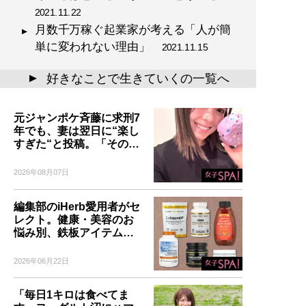
2021.11.22
月数千万稼ぐ起業家が考える「人が簡
単に変われない理由」
2021.11.15
好きなことで生きていくの一覧へ
▲
元ジャンポケ斉藤に求刑7
年でも、妻は翌日に“楽し
すぎた“と投稿。「その…
2026年08月07日
編集部のiHerb愛用者がセ
レクト。健康・美容のお
悩み別、鉄板アイテム…
2026年06月22日
「毎日1キロは食べてま