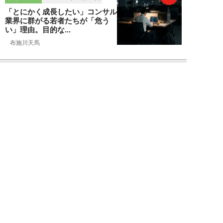
「とにかく成長したい」コンサル
業界に群がる若者たちが「危う
い」理由。目的な...
布施川天馬
NEW!
仕事
2026年08月02日
「お局が孫のようにかわいがって
くれた」納言・薄幸が伝授す
る“職場の厄介者を...
週刊SPA！編集部
NEW!
仕事
2026年08月01日
「あの人がいるだけで精神的にな
ぜか削られる…」職場の“毒社
員”は追い出して...
週刊SPA！編集部