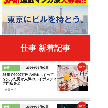
仕事 新着記事
NEW!
仕事
2026年08月02日
25歳で2000万円の借金…すべて
を失った男が人気のルイボスティ
専門店を全...
吉田一治
NEW!
仕事
2026年08月02日