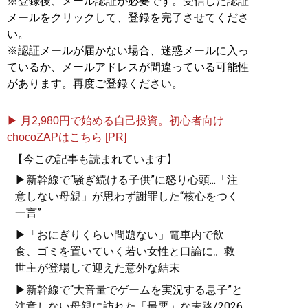
※登録後、メール認証が必要です。受信した認証
グのノウハウを一冊に凝縮した
『漁師トレーダー翔の
メールをクリックして、登録を完了させてくださ
「一本釣りFX」 世界一やさしいデイトレ・スキャルピ
い。
ング入門』
（ぱる出版）、解くだけでFXで稼ぐ力が身に
※認証メールが届かない場合、迷惑メールに入っ
つく最新刊
『爆釣FXドリル 【実録】知識ゼロから10か
ているか、メールアドレスが間違っている可能性
月で月収850万円を達成した「S級スキャルピング」』
があります。再度ご登録ください。
（KADOKAWA）が発売中 ●YouTube：
「FX/ryoushi-
trader」
●X：
@ryoushitrader
●Instagram：
@
shooooo.__/
▶ 月2,980円で始める自己投資。初心者向け
chocoZAPはこちら [PR]
【今この記事も読まれています】
『
株式会社 好きなことで
▶新幹線で“騒ぎ続ける子供”に怒り心頭...「注
生きていく
』
意しない母親」が思わず謝罪した“核心をつく
一言”
好きなことで生きていく
のは誰にでも実現でき
▶「おにぎりくらい問題ない」電車内で飲
る！
食、ゴミを置いていく若い女性と口論に。救
世主が登場して迎えた意外な結末
▶新幹線で“大音量でゲームを実況する息子”と
注意しない母親に訪れた「最悪」な末路/2026