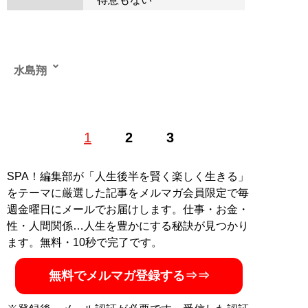
水島翔
事業投資家。株式会社好きなことで生きていく代表取締
1
2
3
役。スキャルピングとデイトレードを得意とするFXトレ
ーダーでもある。1984年、富山県生まれ。高校を中退
し、地元建設会社、漁師、大手運送会社に勤務。会社員
SPA！編集部が「人生後半を賢く楽しく生きる」
生活を送るが、FXに出合い、10か月後に月収850万円を
をテーマに厳選した記事をメルマガ会員限定で毎
突破。現在は好きなことで生きていくためにライフスタ
週金曜日にメールでお届けします。仕事・お金・
イルを発信。地域創生のために飲食事業や不動産事業な
性・人間関係…人生を豊かにする秘訣が見つかり
ども展開する。YouTubeチャンネル「FX/ryoushi-
ます。無料・10秒で完了です。
trader」の登録者数は14万人超。SNSのフォロワー数は
延べ20万人を超える。 自身のライフスタイルやお金を
無料でメルマガ登録する⇒⇒
稼ぐためのマインドを綴った
『株式会社好きなことで生
きていく』
（扶桑社）のほか、デイトレ・スキャルピン