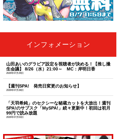
インフォメーション
山田あいのグラビア設定を視聴者が決める！【推し撮
生会議】 8/26（水）21:00～ MC：岸明日香
2026年07月29日
【週刊SPA! 発売日変更のお知らせ】
2026年07月28日
「天羽希純」のセクシーな秘蔵カットを大放出！週刊
SPA!のサブスク「MySPA!」続々更新中！初回は初月
99円で読み放題
2026年07月03日