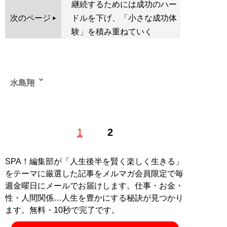
継続するためには成功のハー
次のページ
ドルを下げ、「小さな成功体
験」を積み重ねていく
水島翔
事業投資家。株式会社好きなことで生きていく代表取締
1
2
役。スキャルピングとデイトレードを得意とするFXトレ
ーダーでもある。1984年、富山県生まれ。高校を中退
し、地元建設会社、漁師、大手運送会社に勤務。会社員
SPA！編集部が「人生後半を賢く楽しく生きる」
生活を送るが、FXに出合い、10か月後に月収850万円を
をテーマに厳選した記事をメルマガ会員限定で毎
突破。現在は好きなことで生きていくためにライフスタ
週金曜日にメールでお届けします。仕事・お金・
イルを発信。地域創生のために飲食事業や不動産事業な
性・人間関係…人生を豊かにする秘訣が見つかり
ども展開する。YouTubeチャンネル「FX/ryoushi-
ます。無料・10秒で完了です。
trader」の登録者数は14万人超。SNSのフォロワー数は