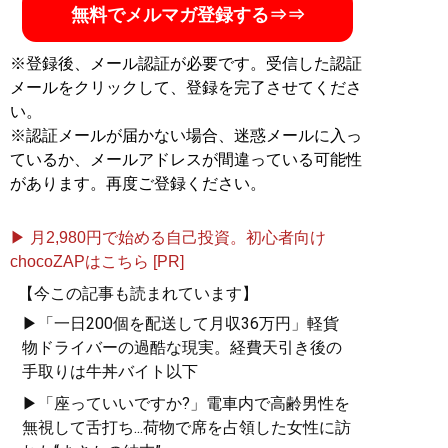
延べ20万人を超える。 自身のライフスタイルやお金を
無料でメルマガ登録する⇒⇒
稼ぐためのマインドを綴った
『株式会社好きなことで生
きていく』
（扶桑社）のほか、デイトレ・スキャルピン
※登録後、メール認証が必要です。受信した認証
グのノウハウを一冊に凝縮した
『漁師トレーダー翔の
メールをクリックして、登録を完了させてくださ
「一本釣りFX」 世界一やさしいデイトレ・スキャルピ
い。
ング入門』
（ぱる出版）、解くだけでFXで稼ぐ力が身に
※認証メールが届かない場合、迷惑メールに入っ
つく最新刊
『爆釣FXドリル 【実録】知識ゼロから10か
ているか、メールアドレスが間違っている可能性
月で月収850万円を達成した「S級スキャルピング」』
があります。再度ご登録ください。
（KADOKAWA）が発売中 ●YouTube：
「FX/ryoushi-
trader」
●X：
@ryoushitrader
●Instagram：
@
shooooo.__/
▶ 月2,980円で始める自己投資。初心者向け
chocoZAPはこちら [PR]
【今この記事も読まれています】
『
株式会社 好きなことで
▶「一日200個を配送して月収36万円」軽貨
生きていく
』
物ドライバーの過酷な現実。経費天引き後の
手取りは牛丼バイト以下
好きなことで生きていく
のは誰にでも実現でき
▶「座っていいですか?」電車内で高齢男性を
る！
無視して舌打ち...荷物で席を占領した女性に訪