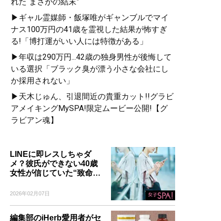
れた“まさかの結末”
▶ギャル霊媒師・飯塚唯がギャンブルでマイ
ナス100万円の41歳を霊視した結果が怖すぎ
る!「博打運がいい人には特徴がある」
記事一覧へ
▶年収は290万円...42歳の独身男性が後悔して
いる選択「ブラック臭が漂う小さな会社にし
か採用されない」
▶天木じゅん、引退間近の貴重カット!!グラビ
アメイキングMySPA!限定ムービー公開!【グ
ラビアン魂】
LINEに即レスしちゃダ
メ？彼氏ができない40歳
女性が信じていた“致命…
2026年02月07日
編集部のiHerb愛用者がセ