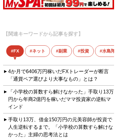
【関連キーワードから記事を探す】
FX
ネット
副業
投資
水島翔
4か月で6406万円稼いだFXトレーダーが断言
「通貨ペア選びより大事なもの」とは？
「小学校の算数すら解けなかった」手取り13万
円から年商2億円を稼いだママ投資家の逆転マ
インド
手取り13万、借金150万円の元美容師が投資で
人生逆転するまで。「小学校の算数すら解けな
かった」主婦の思考法とは