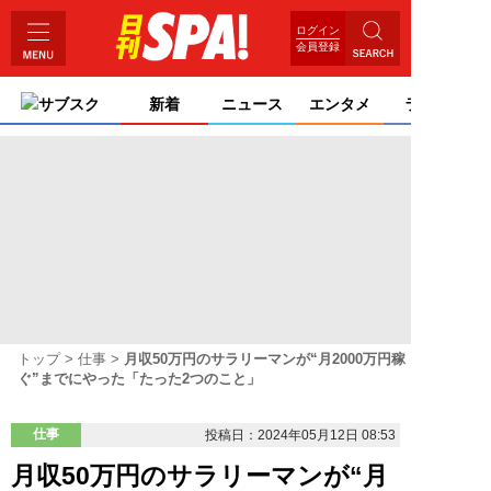
ログイン
会員登録
サブスク
新着
ニュース
エンタメ
ライフ
トップ
仕事
月収50万円のサラリーマンが“月2000万円稼
ぐ”までにやった「たった2つのこと」
仕事
投稿日：2024年05月12日 08:53
月収50万円のサラリーマンが“月