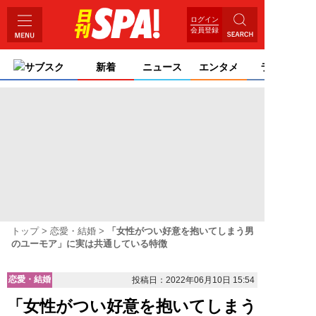
ログイン
会員登録
サブスク
新着
ニュース
エンタメ
ライフ
トップ
恋愛・結婚
「女性がつい好意を抱いてしまう男
のユーモア」に実は共通している特徴
恋愛・結婚
投稿日：2022年06月10日 15:54
「女性がつい好意を抱いてしまう