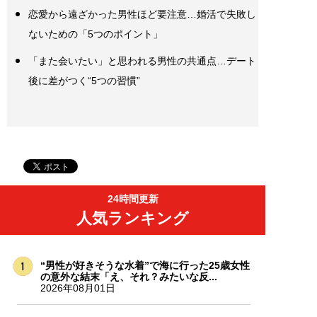
恋愛から遠ざかった男性ほど要注意…婚活で失敗し
ないための「5つのポイント」
「また会いたい」と思われる男性の共通点…デート
後に差がつく“5つの習慣”
24時間更新
人気ランキング
“男性が好きそうな水着”で海に行った25歳女性
の意外な結末「え、それ？みたいな反...
2026年08月01日