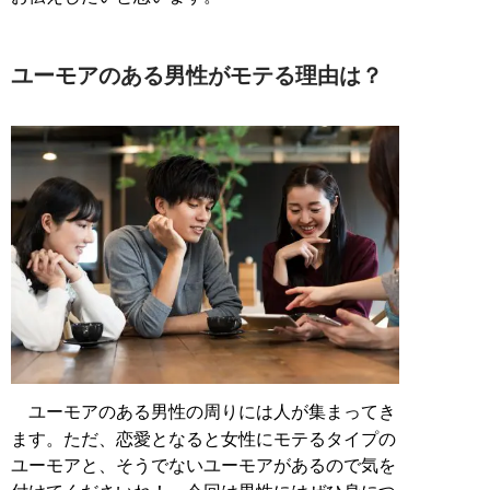
ユーモアのある男性がモテる理由は？
ユーモアのある男性の周りには人が集まってき
ます。ただ、恋愛となると女性にモテるタイプの
ユーモアと、そうでないユーモアがあるので気を