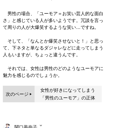
男性の場合、「ユーモア＝お笑い芸人的な面白
さ」と感じている人が多いようです。冗談を言っ
て周りの人が大爆笑するような笑い…ですね。
そして、「なんとか爆笑させないと！」と思っ
て、下ネタと単なるダジャレなどに走ってしまう
人もいますが、ちょっと違うんです。
それでは、女性は男性のどのようなユーモアに
魅力を感じるのでしょうか。
女性が好きになってしまう
次のページ
「男性のユーモア」の正体
関口美奈子