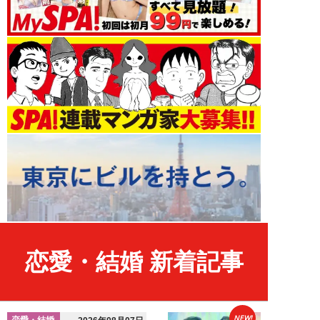
恋愛・結婚 新着記事
NEW!