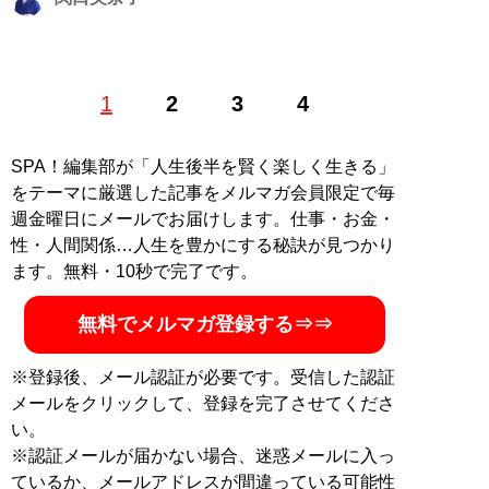
恋愛コーチ。結婚相談所「
エースブライダル
」主宰。メ
1
2
3
4
ンズ化粧品「ISIKI」開発ディレクター。オフィシャルサ
イト「
sekiguchiminako.com
」。YouTubeチャンネル
「
みなこの圧倒的モテ男TV
」は開設1年半で総再生数が
SPA！編集部が「人生後半を賢く楽しく生きる」
5000万回を突破（Xアカウント:
@sekiguchiminako
）
をテーマに厳選した記事をメルマガ会員限定で毎
週金曜日にメールでお届けします。仕事・お金・
『
気遣いを恋と勘違いす
性・人間関係…人生を豊かにする秘訣が見つかり
る男、優しさを愛と勘違
ます。無料・10秒で完了です。
いする女 相手の本性を
見抜き、最高のベストパ
無料でメルマガ登録する⇒⇒
ートナーを見つける男と
女の心理ルール
』
※登録後、メール認証が必要です。受信した認証
メールをクリックして、登録を完了させてくださ
「本当に自分に合うベス
い。
トパートナー」を見抜く
※認証メールが届かない場合、迷惑メールに入っ
全技術！
ているか、メールアドレスが間違っている可能性