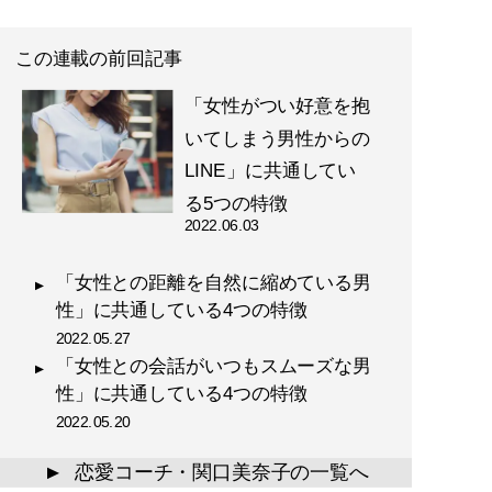
この連載の前回記事
「女性がつい好意を抱
いてしまう男性からの
LINE」に共通してい
る5つの特徴
2022.06.03
「女性との距離を自然に縮めている男
性」に共通している4つの特徴
2022.05.27
「女性との会話がいつもスムーズな男
性」に共通している4つの特徴
2022.05.20
恋愛コーチ・関口美奈子の一覧へ
▲