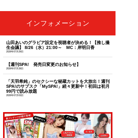
インフォメーション
山田あいのグラビア設定を視聴者が決める！【推し撮
生会議】 8/26（水）21:00～ MC：岸明日香
2026年07月29日
【週刊SPA! 発売日変更のお知らせ】
2026年07月28日
「天羽希純」のセクシーな秘蔵カットを大放出！週刊
SPA!のサブスク「MySPA!」続々更新中！初回は初月
99円で読み放題
2026年07月03日