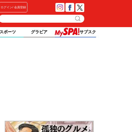
ログイン
会員登録
スポーツ
グラビア
サブスク