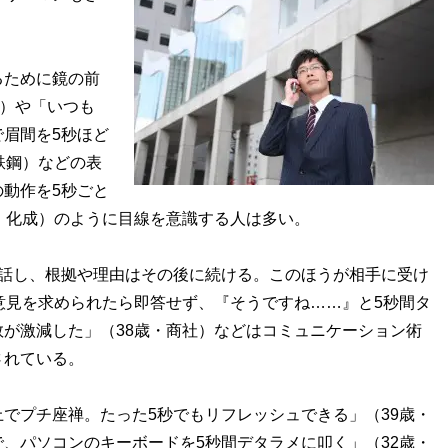
ために鏡の前
通）や「いつも
眉間を5秒ほど
鉄鋼）などの表
動作を5秒ごと
・化成）のように目線を意識する人は多い。
話し、根拠や理由はその後に続ける。このほうが相手に受け
意見を求められたら即答せず、『そうですね……』と5秒間タ
が激減した」（38歳・商社）などはコミュニケーション術
されている。
でプチ座禅。たった5秒でもリフレッシュできる」（39歳・
、パソコンのキーボードを5秒間デタラメに叩く」（32歳・