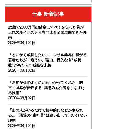
仕事 新着記事
25歳で2000万円の借金…すべてを失った男が
人気のルイボスティ専門店を全国展開できた理
由
2026年08月02日
「とにかく成長したい」コンサル業界に群がる
若者たちが「危うい」理由。目的なき“成長
教”がもたらす残酷な末路
2026年08月02日
「お局が孫のようにかわいがってくれた」納
言・薄幸が伝授する“職場の厄介者を手なずけ
る技術”
2026年08月02日
「あの人がいるだけで精神的になぜか削られ
る…」職場の“毒社員”は追い出してはいけない
理由
2026年08月01日