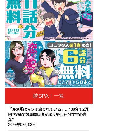
勝SPA！一覧
「JRA系はマジで恵まれている」…“30分で2万
円”投稿で競馬関係者が猛反発した“4文字の言
葉”
2026年08月03日