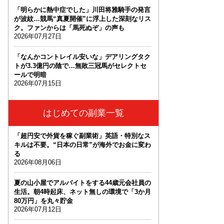
「明らかに熱中症でした」川田将雅騎手の発言
が波紋…競馬“真夏開催”に浮上した深刻なリス
ク。ファンからは「馬死ぬぞ」の声も
2026年07月27日
「なんかコントレイル安いな」デアリングタク
トが3.3億円の陰で…無敗三冠馬がセレクトセ
ールで明暗
2026年07月15日
はじめての副業一覧
「超円安で外貨を稼ぐ副業術」英語・特別なス
キルは不要。“日本の日常”が海外でお金に変わ
る
2026年08月06日
夏の山小屋でアルバイトをする44歳元会社員の
生活。朝4時起床、ネット無しの環境で「3か月
80万円」を丸々貯金
2026年07月12日