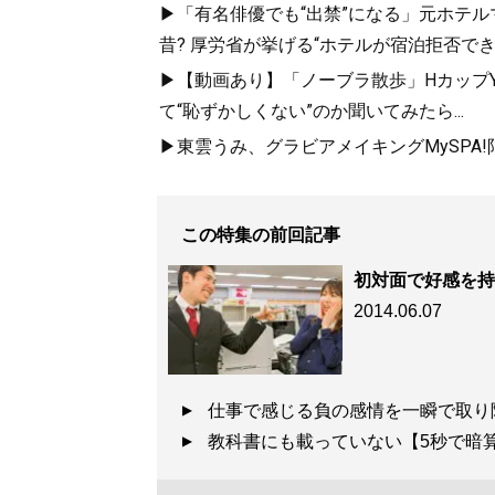
▶「有名俳優でも“出禁”になる」元ホテ
昔? 厚労省が挙げる“ホテルが宿泊拒否で
▶【動画あり】「ノーブラ散歩」HカップYo
て“恥ずかしくない”のか聞いてみたら...
▶東雲うみ、グラビアメイキングMySPA
この特集の前回記事
初対面で好感を持
2014.06.07
仕事で感じる負の感情を一瞬で取
教科書にも載っていない【5秒で