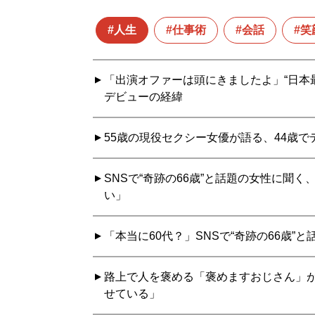
人生
仕事術
会話
笑
「出演オファーは頭にきましたよ」“日本
デビューの経緯
55歳の現役セクシー女優が語る、44歳
SNSで“奇跡の66歳”と話題の女性に聞
い」
「本当に60代？」SNSで“奇跡の66歳
路上で人を褒める「褒めますおじさん」が
せている」