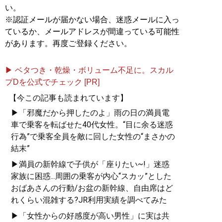
「本当に自分に合うベス
い。
トパートナー」を見抜く
※認証メールが届かない場合、迷惑メールに入っ
全技術！
ているか、メールアドレスが間違っている可能性
があります。再度ご登録ください。
▶ ベタつき・乾燥・ボリューム不足に。スカル
プDを公式でチェック [PR]
『
「最初の男」になりた
がる男、「最後の女」に
【今この記事も読まれています】
なりたがる女 夜の世界
▶「邪魔だから押したのよ」雨の日の満員電
で学ぶ男と女の新・心理
車で乗客を転ばせた40代女性。“目に余る迷惑
大全
』
行為”で乗客全員を敵に回した女性の“まさかの
結末”
男の浮気は副業、女の浮
気は転職活動？
▶満員の新幹線で子供が「座りたい~!」迷惑
家族に困惑...周囲の乗客が内心“スカッ”とした
おばあさんの行動/お盆の新幹線、自由席はど
れくらい混雑する?JR利用実績を調べてみた
▶「女性からの好感度が高い男性」に実は共
記事一覧へ