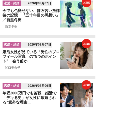
NEW!
恋愛・結婚
2026年08月07日
今でも色褪せない、ほろ苦い放課
後の記憶 『五十年目の両想い』
／新堂冬樹
新堂冬樹
NEW!
恋愛・結婚
2026年08月07日
婚活女性が見ている「男性のプロ
フィール写真」の“5つのポイン
ト”…会う前か...
関口美奈子
NEW!
恋愛・結婚
2026年08月06日
年収2000万円でも苦戦…婚活で
「デキる男」が女性に敬遠され
る“意外な理由...
山本早織