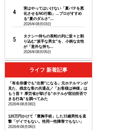
実はやってはいけない「夏バテを悪
化させるNG行動」…プロがすすめ
る“夏のダルさ”...
2026年08月03日
タクシー待ちの長蛇の列に堂々と割
り込む“派手な男女”を、小柄な女性
が「意外な持ち...
2026年08月05日
ライフ 新着記事
「有名俳優でも“出禁”になる」元ホテルマンが
見た、残念な客の共通点／「お客様は神様」は
もう昔？ 厚労省が挙げる“ホテルが宿泊拒否で
きる行為”を調べてみた
2026年08月08日
120万円かけて「豊胸手術」した33歳男性を直
撃「ゲイでもない。性同一性障害でもない」
2026年08月08日