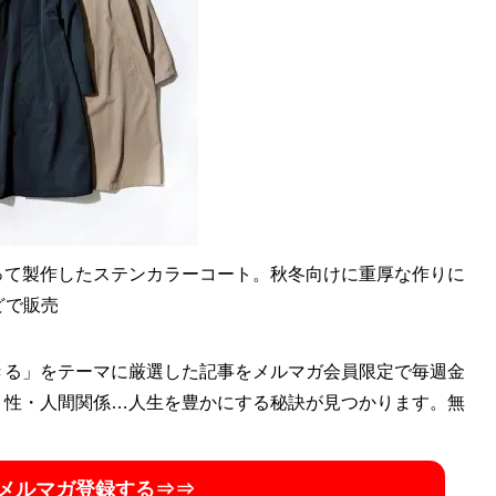
ョップ店員はなぜ成功できたのか？
マップにあった
って製作したステンカラーコート。秋冬向けに重厚な作りに
どで販売
きる」をテーマに厳選した記事をメルマガ会員限定で毎週金
ド図鑑
』
・性・人間関係…人生を豊かにする秘訣が見つかります。無
60の歴史や特色を、自身が愛用する品とともに徹底紹介
メルマガ登録する⇒⇒