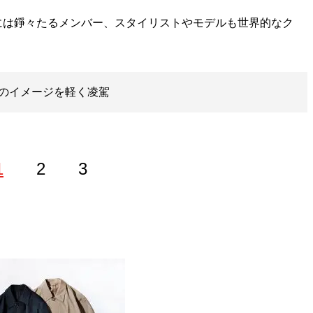
は錚々たるメンバー、スタイリストやモデルも世界的なク
のイメージを軽く凌駕
1
2
3
ップ
』のほか、『
MBの偏愛ブランド図鑑
』『
最速でおしゃれ
に見せる方法
』『
幸服論――人生は服で簡単に変えられる
』
「
Knower Mag現役メンズバイヤーが伝えるオシャレになる
話題に。年間の被服費は1000万円超！ （Xアカウン