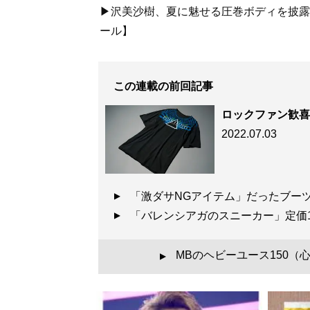
▶沢美沙樹、夏に魅せる圧巻ボディを披露...
ール】
『
幸服論――人生は
自信は服で簡単につく
この連載の前回記事
ロックファン歓喜
2022.07.03
「激ダサNGアイテム」だったブー
『
最速でおしゃれに
「バレンシアガのスニーカー」定価
誰も言葉にできなか
MBのヘビーユース150
▲
コーディネート・8