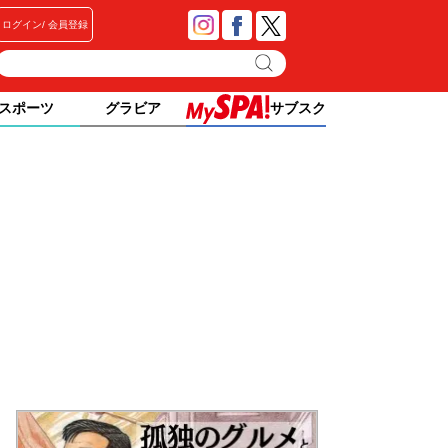
ログイン
会員登録
スポーツ
グラビア
サブスク