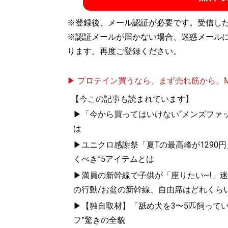
※登録後、メール認証が必要です。受信し
※認証メールが届かない場合、迷惑メール
ります。再度ご登録ください。
▶ プロテイン買うなら、まず売れ筋から。Mypr
『
最速でおしゃれに
【今この記事も読まれています】
▶「今から買ってはいけない“メンズファッ
ユニクロやGUでも
は
▶ユニクロ感謝祭「夏Tの最高峰が1290
くべき”5アイテムとは
▶満員の新幹線で子供が「座りたい~!」迷惑
の行動/お盆の新幹線、自由席はどれくらい
▶【独自取材】「舐め犬を3〜5匹飼って
フ”驚きの全貌