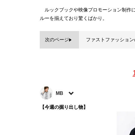
ルックブックや映像プロモーション制作に
ルーを揃えており驚くばかり。
次のページ
ファストファッション
MB
ファッションバイヤー。最新刊『
【今週の掘り出し物】
ロードマ
に見せる方法 <実践編>
』『
最速でおしゃれ
など関連書籍が累計200万部を突破。ブログ
方法
」、ユーチューブ「
MBチャンネル
」も