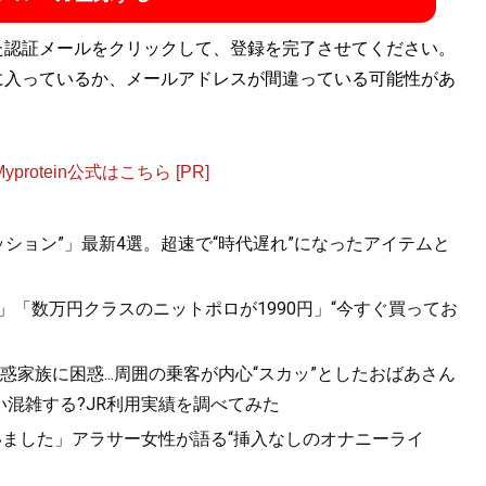
た認証メールをクリックして、登録を完了させてください。
に入っているか、メールアドレスが間違っている可能性があ
otein公式はこちら [PR]
見せる方法 <実践編>
』
ション”」最新4選。超速で“時代遅れ”になったアイテムと
おしゃれな人は何が違うのか？
円」「数万円クラスのニットポロが1990円」“今すぐ買ってお
家族に困惑...周囲の乗客が内心“スカッ”としたおばあさん
混雑する?JR利用実績を調べてみた
いました」アラサー女性が語る“挿入なしのオナニーライ