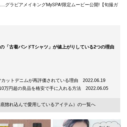
...グラビアメイキングMySPA!限定ムービー公開!【旬撮ガ
服で簡単に変えられる
』
ることができる!
の「古着バンドTシャツ」が値上がりしている2つの理由
ツカットデニムが再評価されている理由
2022.06.19
見せる方法 【電子限定特典付き】
』
10万円超の良品を格安で手に入れる方法
2022.06.05
った「男のおしゃれ」の決定版。電子版特典として、MBの
（心底惚れ込んで愛用しているアイテム）の一覧へ
0スタイルを追加収録！