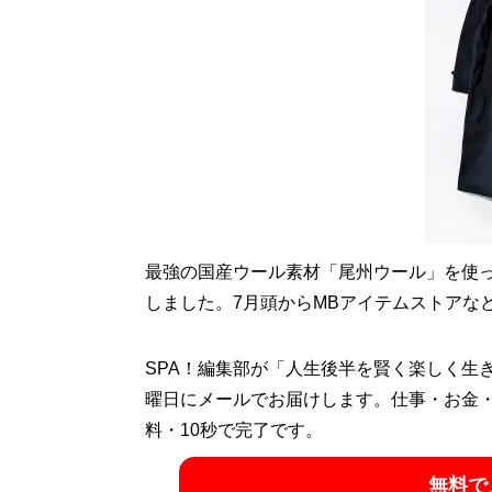
ト:
@MBKnowerMag
）
『
ロードマップ
』
地方のしがないシ
その秘密はロード
最強の国産ウール素材「尾州ウール」を使
しました。7月頭からMBアイテムストアな
SPA！編集部が「人生後半を賢く楽しく生
『
MBの偏愛ブラン
曜日にメールでお届けします。仕事・お金
料・10秒で完了です。
今着るべきブランド
無料で