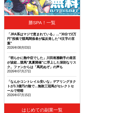
勝SPA！一覧
「JRA系はマジで恵まれている」…“30分で2万
円”投稿で競馬関係者が猛反発した“4文字の言
葉”
2026年08月03日
「明らかに熱中症でした」川田将雅騎手の発言
が波紋…競馬“真夏開催”に浮上した深刻なリス
ク。ファンからは「馬死ぬぞ」の声も
2026年07月27日
「なんかコントレイル安いな」デアリングタク
トが3.3億円の陰で…無敗三冠馬がセレクトセ
ールで明暗
2026年07月15日
はじめての副業一覧