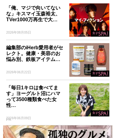
「俺、マジで向いてない
な」キスマイ玉森裕太、
TVer1000万再生で大…
2026年08月05日
編集部のiHerb愛用者がセ
レクト。健康・美容のお
悩み別、鉄板アイテム…
2026年06月22日
「毎日1キロは食べてま
す」ヨーグルト沼にハマ
って3500種類食べた女
性…
2026年06月09日
PR