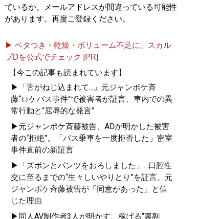
ているか、メールアドレスが間違っている可能性
があります。再度ご登録ください。
▶ ベタつき・乾燥・ボリューム不足に。スカル
プDを公式でチェック [PR]
【今この記事も読まれています】
▶「舌がねじ込まれて...」元ジャンポケ斉
藤“ロケバス事件”で被害者が証言、車内での異
常行動と“屈辱的な発言”
▶元ジャンポケ斉藤被告、ADが明かした被害
者の“拒絶”。「バス乗車を一度拒否した」密室
事件直前の新証言
▶「ズボンとパンツをおろしました」...口腔性
交に至るまでの“生々しいやりとり”を証言。元
ジャンポケ斉藤被告が「同意があった」と信
じた理由
▶同人AV制作者3人が明かす、稼げる“裏副