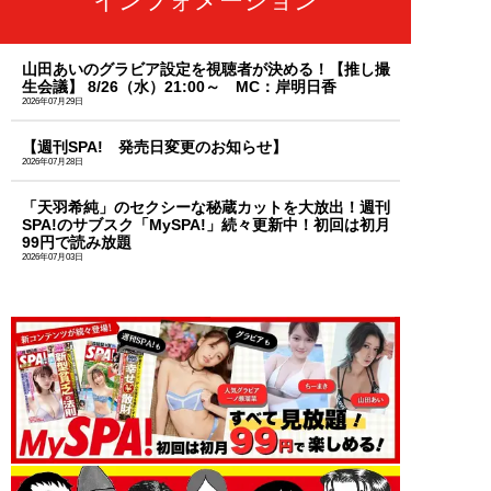
インフォメーション
山田あいのグラビア設定を視聴者が決める！【推し撮
生会議】 8/26（水）21:00～ MC：岸明日香
2026年07月29日
【週刊SPA! 発売日変更のお知らせ】
2026年07月28日
「天羽希純」のセクシーな秘蔵カットを大放出！週刊
SPA!のサブスク「MySPA!」続々更新中！初回は初月
99円で読み放題
2026年07月03日