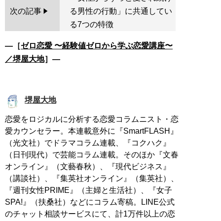
次の記事
る男性の行動」に共通してい
る7つの特徴
―［
ゼロ恋愛 〜経験値ゼロから学ぶ恋愛講座〜
／堺屋大地
］―
堺屋大地
恋愛をロジカルに分析する恋愛コラムニスト・恋
愛カウンセラー。本連載意外に『SmartFLASH』
（光文社）でドラマコラム連載、『コクハク』
（日刊現代）で芸能コラム連載。そのほか『文春
オンライン』（文藝春秋）、『現代ビジネス』
（講談社）、『集英社オンライン』（集英社）、
『週刊女性PRIME』（主婦と生活社）、『女子
SPA!』（扶桑社）などにコラム寄稿。LINE公式
のチャット相談サービスにて、計1万件以上の恋