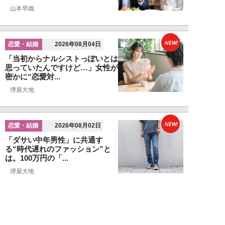
山本早織
NEW!
恋愛・結婚
2026年08月04日
「当初からナルシストっぽいとは
思っていたんですけど…」女性が
密かに“恋愛対...
堺屋大地
NEW!
恋愛・結婚
2026年08月02日
「ダサい中年男性」に共通す
る“時代遅れのファッション”と
は。100万円の「...
堺屋大地
NEW!
恋愛・結婚
2026年08月01日
食事デート中、実は女性から「幻