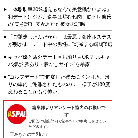
「体脂肪率20%超えるなんて美意識ないよね」
初デートはジム、食事は鶏むね肉…筋トレ彼氏
の“美意識”に支配された彼女の悲鳴
「ご馳走したんだから」は最悪…銀座ホステス
が明かす、デート中の男性に“幻滅する瞬間”8選
キャバ嬢と店外デート＝お泊りもOK？ 元キャ
バ嬢が“脈あり・脈なしサイン”を暴露
“ゴルフデート”で豹変した彼氏にドン引き。帰
りの車内で謝罪されたものの…「様子が180度
変わることがもう怖い」