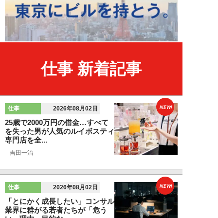
仕事 新着記事
NEW!
仕事
2026年08月02日
25歳で2000万円の借金…すべて
を失った男が人気のルイボスティ
専門店を全...
吉田一治
NEW!
仕事
2026年08月02日
「とにかく成長したい」コンサル
業界に群がる若者たちが「危う