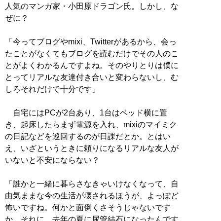
人気のマンガ家・小田原ドラゴン氏。しかし、な
ぜに？
「今ってブログやmixi、Twitterがあるから、会っ
たことがなくてもブログを読むだけでその人のこ
とがよくわかるんですよね。そのやりとりは僕に
とってリアルな友達付き合いと変わらないし、む
しろそれだけで十分です」
自宅にはPCが2台あり、1台はベッド横に置
き、起床したらまず電源を入れ、mixiのマイミク
の日記などを巡回するのが日課だとか。とはい
え、いざというときに頼りになるリアルな友人が
いないと不安にならない？
「誰かと一緒に暮らさなきゃいけなくなって、自
由気ままな今の生活が壊されるほうが、よっぽど
怖いですね。何かと面倒くさそうじゃないです
か。それに、去年の夏に尿管結石になったんです