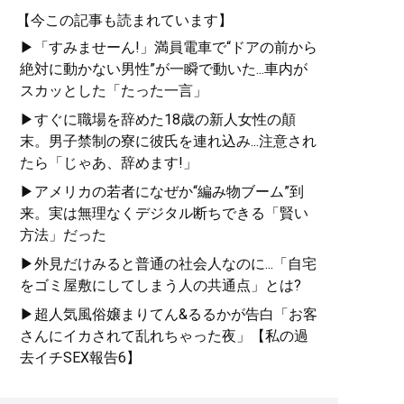
【今この記事も読まれています】
▶「すみませーん!」満員電車で“ドアの前から
絶対に動かない男性”が一瞬で動いた...車内が
スカッとした「たった一言」
▶すぐに職場を辞めた18歳の新人女性の顛
末。男子禁制の寮に彼氏を連れ込み...注意され
たら「じゃあ、辞めます!」
▶アメリカの若者になぜか“編み物ブーム”到
来。実は無理なくデジタル断ちできる「賢い
方法」だった
▶外見だけみると普通の社会人なのに...「自宅
をゴミ屋敷にしてしまう人の共通点」とは?
▶超人気風俗嬢まりてん&るるかが告白「お客
さんにイカされて乱れちゃった夜」【私の過
去イチSEX報告6】