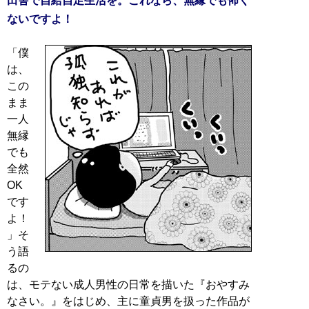
田舎で自給自足生活を。これなら、無縁でも怖く
ないですよ！
「僕
は、
この
まま
一人
無縁
でも
全然
OK
です
よ！
」そ
う語
るの
は、モテない成人男性の日常を描いた『おやすみ
なさい。』をはじめ、主に童貞男を扱った作品が