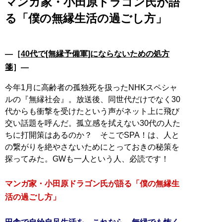
マンガ家・小田原ドラゴン氏が語
る「僕の無縁生活の過ごし方」
―［
40代で[無縁予備軍]にならないための処方
箋
］―
今年1月に高齢者の孤独死を扱ったNHKスペシャ
ルの『無縁社会』。放送後、同世代だけでなく30
代からも衝撃を受けたという声がネット上に飛び
交い話題を呼んだ。孤立感を拭えない30代の人た
ちに打開策はあるのか？ そこでSPA！は、人と
の繋がりを絶やさないためにとっておきの秘策を
探ってみた。GWも一人という人、必読です！
マンガ家・小田原ドラゴン氏が語る「僕の無縁生
活の過ごし方」