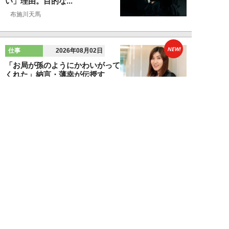
い」理由。目的な...
布施川天馬
NEW!
仕事
2026年08月02日
「お局が孫のようにかわいがって
くれた」納言・薄幸が伝授す
る“職場の厄介者を...
週刊SPA！編集部
NEW!
仕事
2026年08月01日
「あの人がいるだけで精神的にな
ぜか削られる…」職場の“毒社
員”は追い出して...
週刊SPA！編集部
NEW!
仕事
2026年07月31日