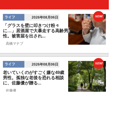
NEW!
ライフ
2026年08月06日
「グラスを壁に叩きつけ粉々
に…」居酒屋で大暴走する高齢男
性。被害届を出され...
高橋マナブ
NEW!
ライフ
2026年08月06日
老いていくのがすごく嫌な49歳
男性。孤独な老後を恐れる相談
に、佐藤優が贈る...
佐藤優
NEW!
ライフ
2026年08月05日
タクシー待ちの長蛇の列に堂々と
割り込む“派手な男女”を、小柄
な女性が「意外...