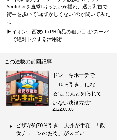
Youtuberを直撃!おっぱいが揺れ、透け乳首で
街中を歩いて“恥ずかしくない”のか聞いてみた
ら...
▶イオン、西友etc.PB商品の狙い目は?スーパ
ーで絶対トクする活用術
この連載の前回記事
ドン・キホーテで
「10％引き」にな
る“ほとんど知られて
いない決済方法”
2022.09.05
ピザが約70％引き、天丼が半額...「飲
食チェーンのお得」がスゴい！