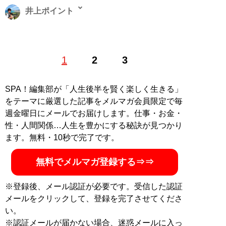
井上ポイント
1983年、東京都生まれ。早稲田大学教育学部卒。極度の
1
2
3
節約好きで、ポイントやキャンペーン情報に精通するお
笑い芸人。著書に『
お得生活！ お金がなくても人生100
倍楽しめる！
』。ブログ「
いの得ブログ
」、ユーチュー
SPA！編集部が「人生後半を賢く楽しく生きる」
ブ「
いの得ちゃんねる
」にて日々、お得情報を配信中
をテーマに厳選した記事をメルマガ会員限定で毎
（Twitterアカウント:
@InoueJuniti
）
週金曜日にメールでお届けします。仕事・お金・
性・人間関係…人生を豊かにする秘訣が見つかり
ます。無料・10秒で完了です。
『
お得生活！ お金がな
くても人生100倍楽しめ
無料でメルマガ登録する⇒⇒
る！
』
※登録後、メール認証が必要です。受信した認証
節約こそ最高のエンター
メールをクリックして、登録を完了させてくださ
テインメントだ！
い。
※認証メールが届かない場合、迷惑メールに入っ