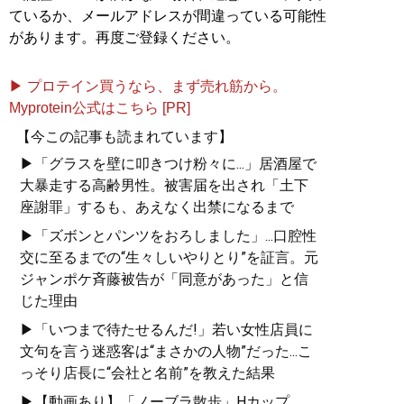
ているか、メールアドレスが間違っている可能性
があります。再度ご登録ください。
記事一覧へ
▶ プロテイン買うなら、まず売れ筋から。
Myprotein公式はこちら [PR]
【今この記事も読まれています】
▶「グラスを壁に叩きつけ粉々に...」居酒屋で
大暴走する高齢男性。被害届を出され「土下
座謝罪」するも、あえなく出禁になるまで
▶「ズボンとパンツをおろしました」...口腔性
交に至るまでの“生々しいやりとり”を証言。元
ジャンポケ斉藤被告が「同意があった」と信
じた理由
▶「いつまで待たせるんだ!」若い女性店員に
文句を言う迷惑客は“まさかの人物”だった...こ
っそり店長に“会社と名前”を教えた結果
▶【動画あり】「ノーブラ散歩」Hカップ